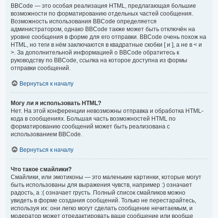
BBCode — это особая реализация HTML, предлагающая большие
возможности по форматированию отдельных частей сообщения.
Возможность использования BBCode определяется
администратором, однако BBCode также может быть отключён на
уровне сообщения в форме для его отправки. BBCode очень похож на
HTML, но теги в нём заключаются в квадратные скобки [ и ], а не в < и
>. За дополнительной информацией о BBCode обратитесь к
руководству по BBCode, ссылка на которое доступна из формы
отправки сообщений.
Вернуться к началу
Могу ли я использовать HTML?
Нет. На этой конференции невозможны отправка и обработка HTML-
кода в сообщениях. Большая часть возможностей HTML по
форматированию сообщений может быть реализована с
использованием BBCode.
Вернуться к началу
Что такое смайлики?
Смайлики, или эмотиконы — это маленькие картинки, которые могут
быть использованы для выражения чувств, например :) означает
радость, а :( означает грусть. Полный список смайликов можно
увидеть в форме создания сообщений. Только не перестарайтесь,
используя их: они легко могут сделать сообщение нечитаемым, и
модератор может отредактировать ваше сообщение или вообще