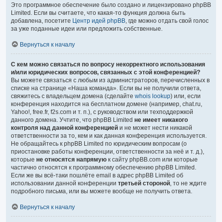
Это программное обеспечение было создано и лицензировано phpBB
Limited. Если вы считаете, что какая-то функция должна быть
добавлена, посетите
Центр идей phpBB
, где можно отдать свой голос
за уже поданные идеи или предложить собственные.
Вернуться к началу
С кем можно связаться по вопросу некорректного использования
и/или юридических вопросов, связанных с этой конференцией?
Вы можете связаться с любым из администраторов, перечисленных в
списке на странице «Наша команда». Если вы не получили ответа,
свяжитесь с владельцем домена (сделайте
whois lookup
) или, если
конференция находится на бесплатном домене (например, chat.ru,
Yahoo!, free.fr, f2s.com и т. п.), с руководством или техподдержкой
данного домена. Учтите, что phpBB Limited
не имеет никакого
контроля над данной конференцией
и не может нести никакой
ответственности за то, кем и как данная конференция используется.
Не обращайтесь к phpBB Limited по юридическим вопросам (о
приостановке работы конференции, ответственности за неё и т. д.),
которые
не относятся напрямую
к сайту phpBB.com или которые
частично относятся к программному обеспечению phpBB Limited.
Если же вы всё-таки пошлёте email в адрес phpBB Limited об
использовании данной конференции
третьей стороной
, то не ждите
подробного письма, или вы можете вообще не получить ответа.
Вернуться к началу