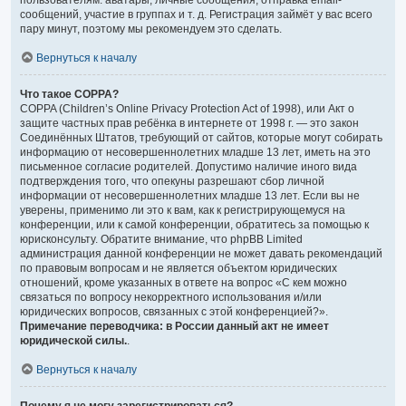
пользователям: аватары, личные сообщения, отправка email-
сообщений, участие в группах и т. д. Регистрация займёт у вас всего
пару минут, поэтому мы рекомендуем это сделать.
Вернуться к началу
Что такое COPPA?
COPPA (Children’s Online Privacy Protection Act of 1998), или Акт о
защите частных прав ребёнка в интернете от 1998 г. — это закон
Соединённых Штатов, требующий от сайтов, которые могут собирать
информацию от несовершеннолетних младше 13 лет, иметь на это
письменное согласие родителей. Допустимо наличие иного вида
подтверждения того, что опекуны разрешают сбор личной
информации от несовершеннолетних младше 13 лет. Если вы не
уверены, применимо ли это к вам, как к регистрирующемуся на
конференции, или к самой конференции, обратитесь за помощью к
юрисконсульту. Обратите внимание, что phpBB Limited
администрация данной конференции не может давать рекомендаций
по правовым вопросам и не является объектом юридических
отношений, кроме указанных в ответе на вопрос «С кем можно
связаться по вопросу некорректного использования и/или
юридических вопросов, связанных с этой конференцией?».
Примечание переводчика: в России данный акт не имеет
юридической силы.
.
Вернуться к началу