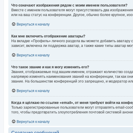
Что означают изображения рядом с моим именем пользователя?
Вместе с именем пользователя могут присутствовать два изображения.
или на ваш статус на конференции. Другое, обычно более крупное, из
Вернуться к началу
Как мне включить отображение аватары?
На вкладке «Профиль» личного раздела вы можете добавить аватару 
зависит, включена ли поддержка аватар, а также какие типы аватар м
Вернуться к началу
Что такое звание и как я могу изменить его?
Звания, отображаемые под вашим именем, отражают количество созд
напрямую изменять наименования званий на конференции, так как он
звание. На большинстве конференций это запрещено, и модератор ил
Вернуться к началу
Когда я щёлкаю по ссылке «email», от меня требуют войти на конф
Только зарегистрированные пользователи могут отправлять email-соо
того, чтобы предотвратить злоупотребления почтовой системой анон
Вернуться к началу
Создание сообщений