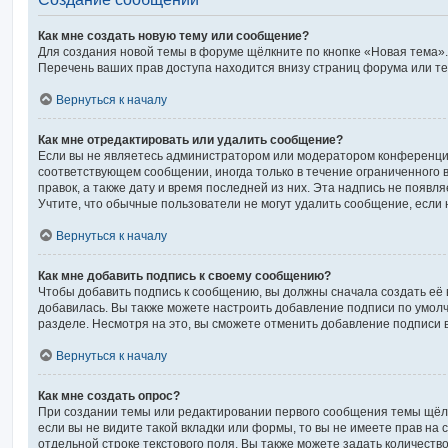
Как мне создать новую тему или сообщение?
Для создания новой темы в форуме щёлкните по кнопке «Новая тема».
Перечень ваших прав доступа находится внизу страниц форума или те
Вернуться к началу
Как мне отредактировать или удалить сообщение?
Если вы не являетесь администратором или модератором конференции
соответствующем сообщении, иногда только в течение ограниченного в
правок, а также дату и время последней из них. Эта надпись не появ
Учтите, что обычные пользователи не могут удалить сообщение, если н
Вернуться к началу
Как мне добавить подпись к своему сообщению?
Чтобы добавить подпись к сообщению, вы должны сначала создать её 
добавилась. Вы также можете настроить добавление подписи по умол
разделе. Несмотря на это, вы сможете отменить добавление подписи
Вернуться к началу
Как мне создать опрос?
При создании темы или редактировании первого сообщения темы щёл
если вы не видите такой вкладки или формы, то вы не имеете прав на 
отдельной строке текстового поля. Вы также можете задать количеств