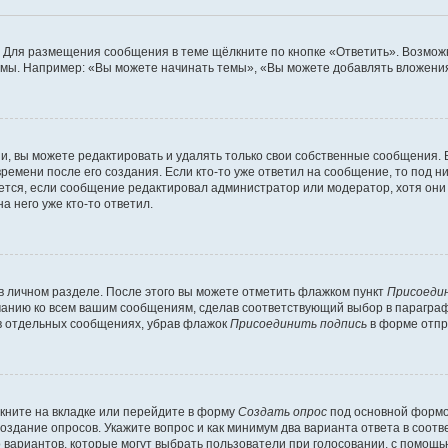
 Для размещения сообщения в теме щёлкните по кнопке «Ответить». Возможн
мы. Например: «Вы можете начинать темы», «Вы можете добавлять вложения»
, вы можете редактировать и удалять только свои собственные сообщения. 
ремени после его создания. Если кто-то уже ответил на сообщение, то под 
ляется, если сообщение редактировал администратор или модератор, хотя он
а него уже кто-то ответил.
в личном разделе. После этого вы можете отметить флажком пункт
Присоеди
чанию ко всем вашим сообщениям, сделав соответствующий выбор в парагра
 в отдельных сообщениях, убрав флажок
Присоединить подпись
в форме отпр
кните на вкладке или перейдите в форму
Создать опрос
под основной формой
создание опросов. Укажите вопрос и как минимум два варианта ответа в соот
о вариантов, которые могут выбрать пользователи при голосовании, с помощь