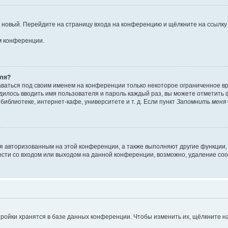
ть новый. Перейдите на страницу входа на конференцию и щёлкните на ссылк
м конференции.
оля?
аваться под своим именем на конференции только некоторое ограниченное вре
одилось вводить имя пользователя и пароль каждый раз, вы можете отметить
иблиотеке, интернет-кафе, университете и т. д. Если пункт
Запомнить меня
ся авторизованным на этой конференции, а также выполняют другие функции,
сти со входом или выходом на данной конференции, возможно, удаление coo
ройки хранятся в базе данных конференции. Чтобы изменить их, щёлкните н