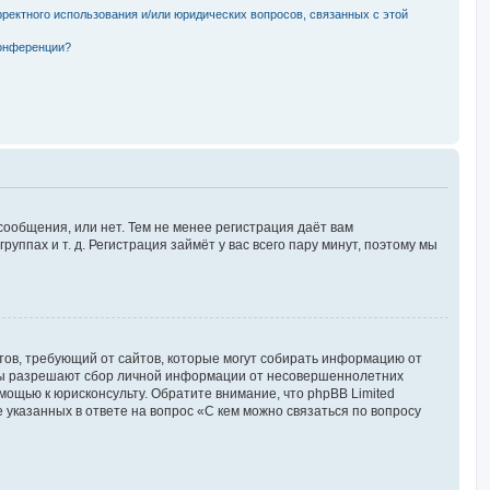
рректного использования и/или юридических вопросов, связанных с этой
конференции?
сообщения, или нет. Тем не менее регистрация даёт вам
пах и т. д. Регистрация займёт у вас всего пару минут, поэтому мы
Штатов, требующий от сайтов, которые могут собирать информацию от
куны разрешают сбор личной информации от несовершеннолетних
мощью к юрисконсульту. Обратите внимание, что phpBB Limited
указанных в ответе на вопрос «С кем можно связаться по вопросу