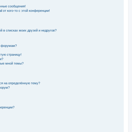
чные сообщения!
l от кого-то с этой конференции!
й в списках моих друзей и недругов?
и форумам?
стую страницу!
и?
ные мной темы?
ься на определённую тему?
форум?
ференции?