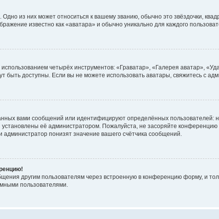
 Одно из них может относиться к вашему званию, обычно это звёздочки, квад
ображение известно как «аватара» и обычно уникально для каждого пользоват
с использованием четырёх инструментов: «Граватар», «Галерея аватар», «У
огут быть доступны. Если вы не можете использовать аватары, свяжитесь с 
анных вами сообщений или идентифицируют определённых пользователей: н
и установлены её администратором. Пожалуйста, не засоряйте конференцию 
и администратор понизят значение вашего счётчика сообщений.
еренцию!
бщения другим пользователям через встроенную в конференцию форму, и тол
имными пользователями.