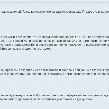
льзователей. Также возможно, что он заблокировал ваш IP-адрес или запре
то возможны два варианта. Если включена поддержка COPPA и при регистраци
е учётные записи были активированы пользователями или администратором д
ченным инструкциям. Если email-сообщение не получено, то возможно, что в
буйте связаться с администратором.
о вы правильно вводите имя пользователя и пароль. Если данные введены пра
бка в конфигурации конференции, свяжитесь с администратором для исправл
лил вашу учётную запись. Кроме того, многие конференции периодически уд
 зарегистрироваться снова и активнее участвовать в дискуссиях.