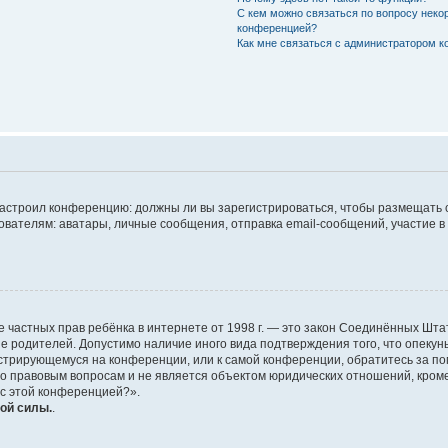
С кем можно связаться по вопросу неко
конференцией?
Как мне связаться с администратором 
р настроил конференцию: должны ли вы зарегистрироваться, чтобы размещать 
елям: аватары, личные сообщения, отправка email-сообщений, участие в груп
защите частных прав ребёнка в интернете от 1998 г. — это закон Соединённых 
ие родителей. Допустимо наличие иного вида подтверждения того, что опе
егистрирующемуся на конференции, или к самой конференции, обратитесь за по
 правовым вопросам и не является объектом юридических отношений, кроме 
 с этой конференцией?».
ой силы.
.