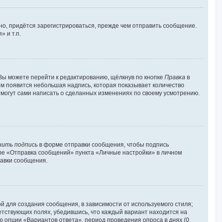
о, придётся зарегистрироваться, прежде чем отправить сообщение.
 и т.п.
Вы можете перейти к редактированию, щёлкнув по кнопке
Правка
в
ним появится небольшая надпись, которая показывает количество
и могут сами написать о сделанных изменениях по своему усмотрению.
нить подпись
в форме отправки сообщения, чтобы подпись
фе «Отправка сообщений» пункта «Личные настройки» в личном
авки сообщения.
 для создания сообщения, в зависимости от используемого стиля;
ветствующих полях, убедившись, что каждый вариант находится на
ю опции «Вариантов ответа», период проведения опроса в днях (0