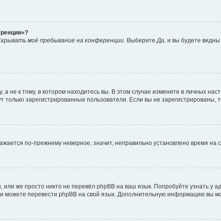
еренции»?
крывать моё пребывание на конференции
. Выберите
Да
, и вы будете видн
а не к тому, в котором находитесь вы. В этом случае измените в личных настро
огут только зарегистрированные пользователи. Если вы не зарегистрированы, 
бражается по-прежнему неверное, значит, неправильно установлено время на
 или же просто никто не перевёл phpBB на ваш язык. Попробуйте узнать у 
сами можете перевести phpBB на свой язык. Дополнительную информацию вы м