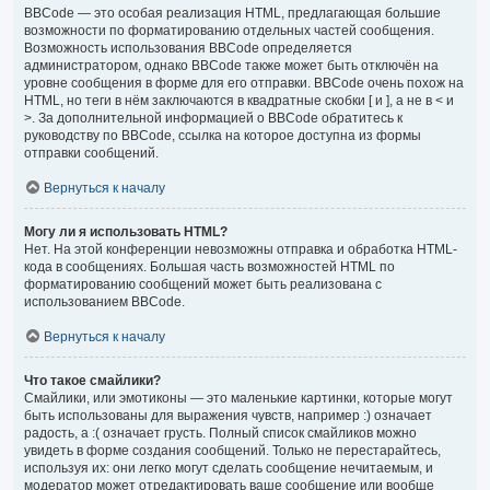
BBCode — это особая реализация HTML, предлагающая большие
возможности по форматированию отдельных частей сообщения.
Возможность использования BBCode определяется
администратором, однако BBCode также может быть отключён на
уровне сообщения в форме для его отправки. BBCode очень похож на
HTML, но теги в нём заключаются в квадратные скобки [ и ], а не в < и
>. За дополнительной информацией о BBCode обратитесь к
руководству по BBCode, ссылка на которое доступна из формы
отправки сообщений.
Вернуться к началу
Могу ли я использовать HTML?
Нет. На этой конференции невозможны отправка и обработка HTML-
кода в сообщениях. Большая часть возможностей HTML по
форматированию сообщений может быть реализована с
использованием BBCode.
Вернуться к началу
Что такое смайлики?
Смайлики, или эмотиконы — это маленькие картинки, которые могут
быть использованы для выражения чувств, например :) означает
радость, а :( означает грусть. Полный список смайликов можно
увидеть в форме создания сообщений. Только не перестарайтесь,
используя их: они легко могут сделать сообщение нечитаемым, и
модератор может отредактировать ваше сообщение или вообще