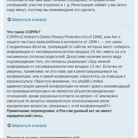
пользователям: аватары, личные сообщения, отправка email-
сообщений, участие в группах и т. д. Регистрация займёт у вас всего
пару минут, поэтому мы рекомендуем это сделать.
Вернуться к началу
Что такое COPPA?
COPPA (Children’s Online Privacy Protection Act of 1998), или Акт о
защите частных прав ребёнка в интернете от 1998 г. — это закон
Соединённых Штатов, требующий от сайтов, которые могут собирать
информацию от несовершеннолетних младше 13 лет, иметь на это
письменное согласие родителей. Допустимо наличие иного вида
подтверждения того, что опекуны разрешают сбор личной
информации от несовершеннолетних младше 13 лет. Если вы не
уверены, применимо ли это к вам, как к регистрирующемуся на
конференции, или к самой конференции, обратитесь за помощью к
юрисконсульту. Обратите внимание, что phpBB Limited
администрация данной конференции не может давать рекомендаций
по правовым вопросам и не является объектом юридических
отношений, кроме указанных в ответе на вопрос «С кем можно
связаться по вопросу некорректного использования и/или
юридических вопросов, связанных с этой конференцией?».
Примечание переводчика: в России данный акт не имеет
юридической силы.
.
Вернуться к началу