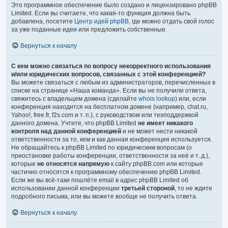
Это программное обеспечение было создано и лицензировано phpBB
Limited. Если вы считаете, что какая-то функция должна быть
добавлена, посетите
Центр идей phpBB
, где можно отдать свой голос
за уже поданные идеи или предложить собственные.
Вернуться к началу
С кем можно связаться по вопросу некорректного использования
и/или юридических вопросов, связанных с этой конференцией?
Вы можете связаться с любым из администраторов, перечисленных в
списке на странице «Наша команда». Если вы не получили ответа,
свяжитесь с владельцем домена (сделайте
whois lookup
) или, если
конференция находится на бесплатном домене (например, chat.ru,
Yahoo!, free.fr, f2s.com и т. п.), с руководством или техподдержкой
данного домена. Учтите, что phpBB Limited
не имеет никакого
контроля над данной конференцией
и не может нести никакой
ответственности за то, кем и как данная конференция используется.
Не обращайтесь к phpBB Limited по юридическим вопросам (о
приостановке работы конференции, ответственности за неё и т. д.),
которые
не относятся напрямую
к сайту phpBB.com или которые
частично относятся к программному обеспечению phpBB Limited.
Если же вы всё-таки пошлёте email в адрес phpBB Limited об
использовании данной конференции
третьей стороной
, то не ждите
подробного письма, или вы можете вообще не получить ответа.
Вернуться к началу