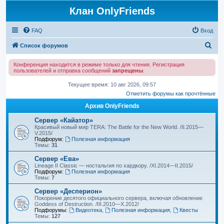
Клан OnlyFriends
FAQ
Вход
П
Список форумов
о
Конференция находится в режиме только для чтения. Регистрация
и
пользователей и отправка сообщений
запрещены
.
с
Текущее время: 10 авг 2026, 09:57
к
Отметить форумы как прочтённые
Архив OnlyFriends
Сервер «Кайатор»
Красивый новый мир TERA: The Battle for the New World. /II.2015—
V.2015/
Подфорум:
Полезная информация
Темы:
31
Сервер «Ева»
Lineage II Classic — ностальгия по хардкору. /XI.2014—II.2015/
Подфорум:
Полезная информация
Темы:
7
Сервер «Десперион»
Покорение десятого официального сервера, включая обновление
Goddess of Destruction. /III.2010—X.2012/
Подфорумы:
Видеотека
,
Полезная информация
,
Квесты
Темы:
127