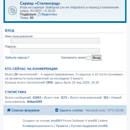
Сервер «Сталинград»
Игра на сервере Stalingrad (он же Volgodom) и период становления
клана. /IV.2007—X.2012/
Подфорум:
Видеотека
Темы:
88
ВХОД
Имя пользователя:
Пароль:
Забыли пароль?
Запомнить меня
КТО СЕЙЧАС НА КОНФЕРЕНЦИИ
Всего
26
посетителей :: 4 зарегистрированных, 0 скрытых и 22 гостя (основано
на активности пользователей за последние 5 минут)
Больше всего посетителей (
959
) здесь было 26 апр 2020, 16:30
СТАТИСТИКА
Всего сообщений:
41663
• Всего тем:
1171
• Всего пользователей:
351
• Новый
пользователь:
ArkanXXX
Список форумов
Удалить cookies
Часовой пояс:
UTC+03:00
Создано на основе
phpBB
® Forum Software © phpBB Limited
Конфиденциальность
|
Правила
|
Русская поддержка phpBB