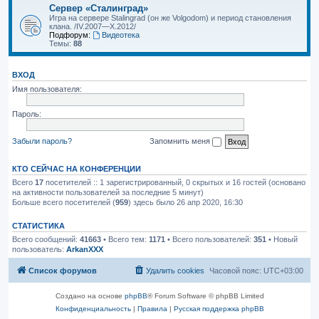
Сервер «Сталинград»
Игра на сервере Stalingrad (он же Volgodom) и период становления
клана. /IV.2007—X.2012/
Подфорум:
Видеотека
Темы:
88
ВХОД
Имя пользователя:
Пароль:
Забыли пароль?
Запомнить меня
КТО СЕЙЧАС НА КОНФЕРЕНЦИИ
Всего
17
посетителей :: 1 зарегистрированный, 0 скрытых и 16 гостей (основано
на активности пользователей за последние 5 минут)
Больше всего посетителей (
959
) здесь было 26 апр 2020, 16:30
СТАТИСТИКА
Всего сообщений:
41663
• Всего тем:
1171
• Всего пользователей:
351
• Новый
пользователь:
ArkanXXX
Список форумов
Удалить cookies
Часовой пояс:
UTC+03:00
Создано на основе
phpBB
® Forum Software © phpBB Limited
Конфиденциальность
|
Правила
|
Русская поддержка phpBB