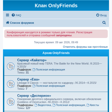
Клан OnlyFriends
FAQ
Вход
П
Список форумов
о
Конференция находится в режиме только для чтения. Регистрация
и
пользователей и отправка сообщений
запрещены
.
с
Текущее время: 09 авг 2026, 09:49
к
Отметить форумы как прочтённые
Архив OnlyFriends
Сервер «Кайатор»
Красивый новый мир TERA: The Battle for the New World. /II.2015—
V.2015/
Подфорум:
Полезная информация
Темы:
31
Сервер «Ева»
Lineage II Classic — ностальгия по хардкору. /XI.2014—II.2015/
Подфорум:
Полезная информация
Темы:
7
Сервер «Десперион»
Покорение десятого официального сервера, включая обновление
Goddess of Destruction. /III.2010—X.2012/
Подфорумы:
Видеотека
,
Полезная информация
,
Квесты
Темы:
127