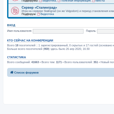
Подфорумы:
Видеотека
,
Полезная информация
,
Квесты
Сервер «Сталинград»
Игра на сервере Stalingrad (он же Volgodom) и период становления кла
Подфорум:
Видеотека
ВХОД
Имя пользователя:
Пароль:
КТО СЕЙЧАС НА КОНФЕРЕНЦИИ
Всего
18
посетителей :: 1 зарегистрированный, 0 скрытых и 17 гостей (основано 
Больше всего посетителей (
959
) здесь было 26 апр 2020, 16:30
СТАТИСТИКА
Всего сообщений:
41663
• Всего тем:
1171
• Всего пользователей:
351
• Новый по
Список форумов