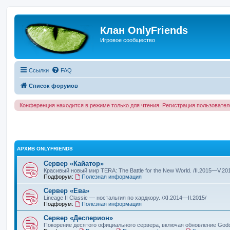
Клан OnlyFriends
Игровое сообщество
Ссылки
FAQ
Список форумов
Конференция находится в режиме только для чтения. Регистрация пользовате
АРХИВ ONLYFRIENDS
Сервер «Кайатор»
Красивый новый мир TERA: The Battle for the New World. /II.2015—V.20
Подфорум:
Полезная информация
Сервер «Ева»
Lineage II Classic — ностальгия по хардкору. /XI.2014—II.2015/
Подфорум:
Полезная информация
Сервер «Десперион»
Покорение десятого официального сервера, включая обновление Goddes