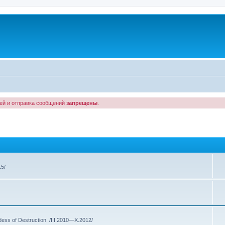
лей и отправка сообщений
запрещены
.
15/
s of Destruction. /III.2010—X.2012/