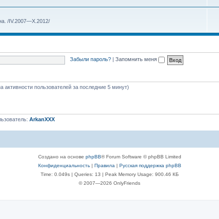
на. /IV.2007—X.2012/
Забыли пароль?
|
Запомнить меня
на активности пользователей за последние 5 минут)
льзователь:
ArkanXXX
Создано на основе
phpBB
® Forum Software © phpBB Limited
Конфиденциальность
|
Правила
|
Русская поддержка phpBB
Time: 0.049s
|
Queries: 13
| Peak Memory Usage: 900.46 КБ
© 2007—2026 OnlyFriends