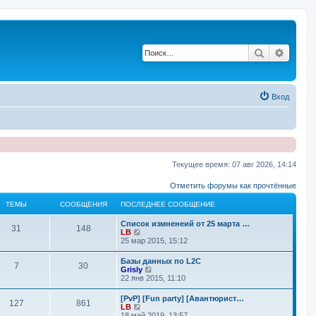
Поиск
Расши
Вход
Текущее время: 07 авг 2026, 14:14
Отметить форумы как прочтённые
ТЕМЫ
СООБЩЕНИЯ
ПОСЛЕДНЕЕ СООБЩЕНИЕ
П
Список измненеий от 25 марта …
Т
С
31
148
о
П
LB
с
е
25 мар 2015, 15:12
е
о
л
р
е
е
П
Базы данных по L2C
м
о
Т
С
7
30
д
й
о
П
Grisly
н
т
с
е
22 янв 2015, 11:10
ы
б
е
и
е
о
л
р
е
к
е
е
П
[PvP] [Fun party] [Авантюрист…
с
п
щ
м
о
Т
С
127
861
д
й
о
П
LB
о
о
н
т
с
е
18 май 2019, 13:57
о
с