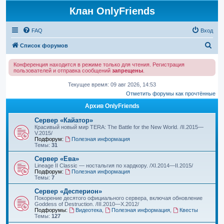
Клан OnlyFriends
FAQ
Вход
П
Список форумов
о
Конференция находится в режиме только для чтения. Регистрация
и
пользователей и отправка сообщений
запрещены
.
с
Текущее время: 09 авг 2026, 14:53
к
Отметить форумы как прочтённые
Архив OnlyFriends
Сервер «Кайатор»
Красивый новый мир TERA: The Battle for the New World. /II.2015—
V.2015/
Подфорум:
Полезная информация
Темы:
31
Сервер «Ева»
Lineage II Classic — ностальгия по хардкору. /XI.2014—II.2015/
Подфорум:
Полезная информация
Темы:
7
Сервер «Десперион»
Покорение десятого официального сервера, включая обновление
Goddess of Destruction. /III.2010—X.2012/
Подфорумы:
Видеотека
,
Полезная информация
,
Квесты
Темы:
127