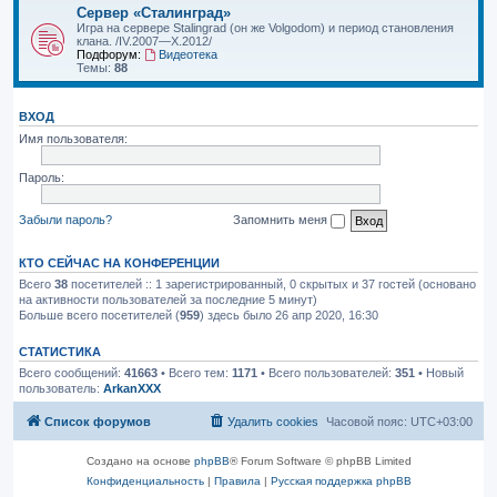
Сервер «Сталинград»
Игра на сервере Stalingrad (он же Volgodom) и период становления
клана. /IV.2007—X.2012/
Подфорум:
Видеотека
Темы:
88
ВХОД
Имя пользователя:
Пароль:
Забыли пароль?
Запомнить меня
КТО СЕЙЧАС НА КОНФЕРЕНЦИИ
Всего
38
посетителей :: 1 зарегистрированный, 0 скрытых и 37 гостей (основано
на активности пользователей за последние 5 минут)
Больше всего посетителей (
959
) здесь было 26 апр 2020, 16:30
СТАТИСТИКА
Всего сообщений:
41663
• Всего тем:
1171
• Всего пользователей:
351
• Новый
пользователь:
ArkanXXX
Список форумов
Удалить cookies
Часовой пояс:
UTC+03:00
Создано на основе
phpBB
® Forum Software © phpBB Limited
Конфиденциальность
|
Правила
|
Русская поддержка phpBB