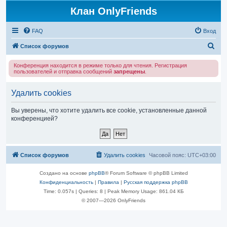
Клан OnlyFriends
FAQ
Вход
П
Список форумов
о
Конференция находится в режиме только для чтения. Регистрация
и
пользователей и отправка сообщений
запрещены
.
с
Удалить cookies
к
Вы уверены, что хотите удалить все cookie, установленные данной
конференцией?
Список форумов
Удалить cookies
Часовой пояс:
UTC+03:00
Создано на основе
phpBB
® Forum Software © phpBB Limited
Конфиденциальность
|
Правила
|
Русская поддержка phpBB
Time: 0.057s
|
Queries: 8
| Peak Memory Usage: 861.04 КБ
© 2007—2026 OnlyFriends