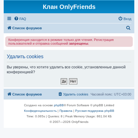
Клан OnlyFriends
FAQ
Вход
П
Список форумов
о
Конференция находится в режиме только для чтения. Регистрация
и
пользователей и отправка сообщений
запрещены
.
с
Удалить cookies
к
Вы уверены, что хотите удалить все cookie, установленные данной
конференцией?
Список форумов
Удалить cookies
Часовой пояс:
UTC+03:00
Создано на основе
phpBB
® Forum Software © phpBB Limited
Конфиденциальность
|
Правила
|
Русская поддержка phpBB
Time: 0.065s
|
Queries: 8
| Peak Memory Usage: 861.04 КБ
© 2007—2026 OnlyFriends