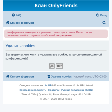
Клан OnlyFriends
FAQ
Вход
П
Список форумов
о
Конференция находится в режиме только для чтения. Регистрация
и
пользователей и отправка сообщений
запрещены
.
с
Удалить cookies
к
Вы уверены, что хотите удалить все cookie, установленные данной
конференцией?
Список форумов
Удалить cookies
Часовой пояс:
UTC+03:00
Создано на основе
phpBB
® Forum Software © phpBB Limited
Конфиденциальность
|
Правила
|
Русская поддержка phpBB
Time: 0.058s
|
Queries: 8
| Peak Memory Usage: 861.04 КБ
© 2007—2026 OnlyFriends