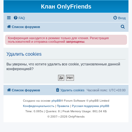
Клан OnlyFriends
FAQ
Вход
П
Список форумов
о
Конференция находится в режиме только для чтения. Регистрация
и
пользователей и отправка сообщений
запрещены
.
с
Удалить cookies
к
Вы уверены, что хотите удалить все cookie, установленные данной
конференцией?
Список форумов
Удалить cookies
Часовой пояс:
UTC+03:00
Создано на основе
phpBB
® Forum Software © phpBB Limited
Конфиденциальность
|
Правила
|
Русская поддержка phpBB
Time: 0.065s
|
Queries: 8
| Peak Memory Usage: 861.04 КБ
© 2007—2026 OnlyFriends