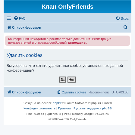
Клан OnlyFriends
FAQ
Вход
П
Список форумов
о
Конференция находится в режиме только для чтения. Регистрация
и
пользователей и отправка сообщений
запрещены
.
с
Удалить cookies
к
Вы уверены, что хотите удалить все cookie, установленные данной
конференцией?
Список форумов
Удалить cookies
Часовой пояс:
UTC+03:00
Создано на основе
phpBB
® Forum Software © phpBB Limited
Конфиденциальность
|
Правила
|
Русская поддержка phpBB
Time: 0.055s
|
Queries: 8
| Peak Memory Usage: 861.04 КБ
© 2007—2026 OnlyFriends