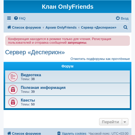
Клан OnlyFriends
FAQ
Вход
П
Список форумов
Архив OnlyFriends
Сервер «Десперион»
о
Конференция находится в режиме только для чтения. Регистрация
и
пользователей и отправка сообщений
запрещены
.
с
Сервер «Десперион»
к
Отметить подфорумы как прочтённые
Форум
Видеотека
Темы:
38
Полезная информация
Темы:
39
Квесты
Темы:
50
Перейти
Список форумов
Удалить cookies
Часовой пояс:
UTC+03:00