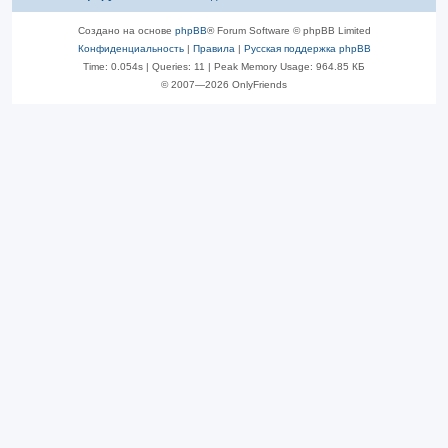
Создано на основе
phpBB
® Forum Software © phpBB Limited
Конфиденциальность
|
Правила
|
Русская поддержка phpBB
Time: 0.054s
|
Queries: 11
| Peak Memory Usage: 964.85 КБ
© 2007—2026 OnlyFriends