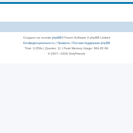
Создано на основе
phpBB
® Forum Software © phpBB Limited
Конфиденциальность
|
Правила
|
Русская поддержка phpBB
Time: 0.059s
|
Queries: 11
| Peak Memory Usage: 964.85 КБ
© 2007—2026 OnlyFriends