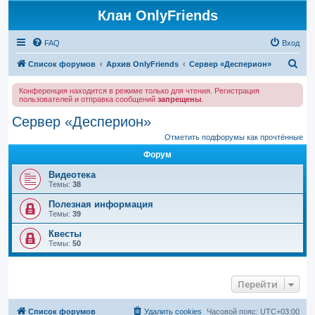
Клан OnlyFriends
FAQ
Вход
П
Список форумов
Архив OnlyFriends
Сервер «Десперион»
о
Конференция находится в режиме только для чтения. Регистрация
и
пользователей и отправка сообщений
запрещены
.
с
Сервер «Десперион»
к
Отметить подфорумы как прочтённые
Форум
Видеотека
Темы:
38
Полезная информация
Темы:
39
Квесты
Темы:
50
Перейти
Список форумов
Удалить cookies
Часовой пояс:
UTC+03:00