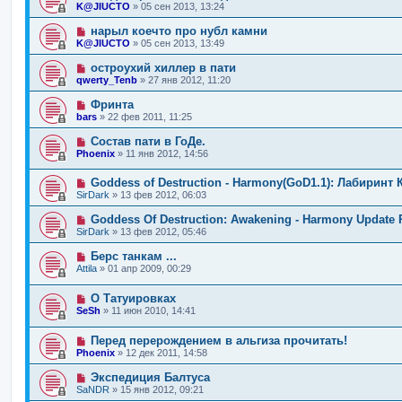
K@JIUCTO
»
05 сен 2013, 13:24
нарыл коечто про нубл камни
K@JIUCTO
»
05 сен 2013, 13:49
остроухий хиллер в пати
qwerty_Tenb
»
27 янв 2012, 11:20
Фринта
bars
»
22 фев 2011, 11:25
Состав пати в ГоДе.
Phoenix
»
11 янв 2012, 14:56
Goddess of Destruction - Harmony(GoD1.1): Лабиринт 
SirDark
»
13 фев 2012, 06:03
Goddess Of Destruction: Awakening - Harmony Update 
SirDark
»
13 фев 2012, 05:46
Берс танкам ...
Attila
»
01 апр 2009, 00:29
О Татуировках
SeSh
»
11 июн 2010, 14:41
Перед перерождением в альгиза прочитать!
Phoenix
»
12 дек 2011, 14:58
Экспедиция Балтуса
SaNDR
»
15 янв 2012, 09:21