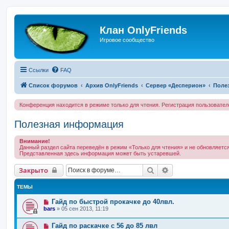
Клан OnlyFriends
Игровое сообщество
Ссылки
FAQ
Список форумов
Архив OnlyFriends
Сервер «Десперион»
Поле
Конференция находится в режиме только для чтения. Регистрация пользовате
Полезная информация
Внимание!
Данный раздел сайта переведён в режим «Только для чтения» и не обновляется
Представленная здесь информация может быть устаревшей.
Поиск
Расширенный по
Закрыто
ТЕМЫ
Гайд по быстрой прокачке до 40лвл.
bars
»
05 сен 2013, 11:19
Гайд по раскачке с 56 до 85 лвл