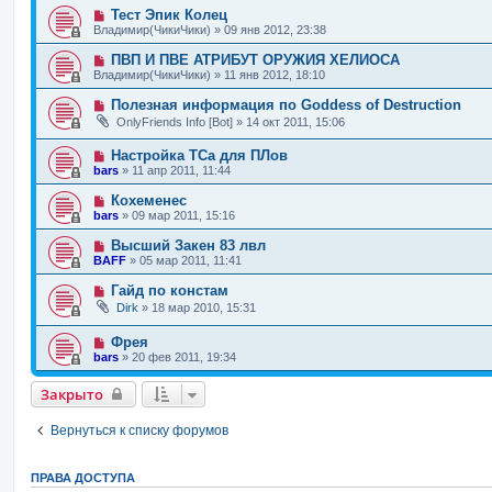
Тест Эпик Колец
Владимир(ЧикиЧики)
»
09 янв 2012, 23:38
ПВП И ПВЕ АТРИБУТ ОРУЖИЯ ХЕЛИОСА
Владимир(ЧикиЧики)
»
11 янв 2012, 18:10
Полезная информация по Goddess of Destruction
OnlyFriends Info [Bot]
»
14 окт 2011, 15:06
Настройка ТСа для ПЛов
bars
»
11 апр 2011, 11:44
Кохеменес
bars
»
09 мар 2011, 15:16
Высший Закен 83 лвл
BAFF
»
05 мар 2011, 11:41
Гайд по констам
Dirk
»
18 мар 2010, 15:31
Фрея
bars
»
20 фев 2011, 19:34
Закрыто
Вернуться к списку форумов
ПРАВА ДОСТУПА