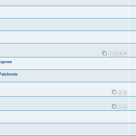
1
2
3
4
Картии
Patchnote
1
2
1
2