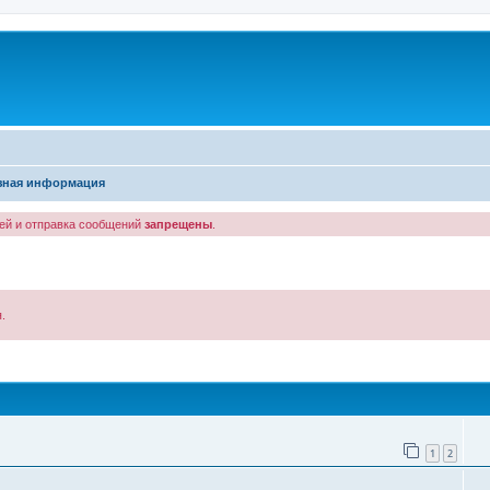
зная информация
лей и отправка сообщений
запрещены
.
.
иск
1
2