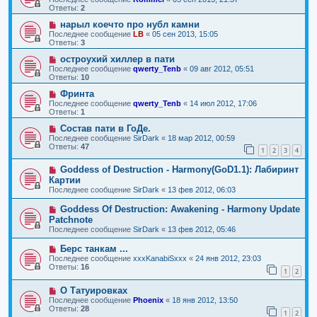
Ответы:
2
нарыл коечто про нубл камни
Последнее сообщение
LB
«
05 сен 2013, 15:05
Ответы:
3
остроухий хиллер в пати
Последнее сообщение
qwerty_Tenb
«
09 авг 2012, 05:51
Ответы:
10
Фринта
Последнее сообщение
qwerty_Tenb
«
14 июл 2012, 17:06
Ответы:
1
Состав пати в ГоДе.
Последнее сообщение
SirDark
«
18 мар 2012, 00:59
Ответы:
47
1
2
3
4
Goddess of Destruction - Harmony(GoD1.1): Лабиринт
Картии
Последнее сообщение
SirDark
«
13 фев 2012, 06:03
Goddess Of Destruction: Awakening - Harmony Update
Patchnote
Последнее сообщение
SirDark
«
13 фев 2012, 05:46
Берс танкам ...
Последнее сообщение
xxxKanabiSxxx
«
24 янв 2012, 23:03
Ответы:
16
1
2
О Татуировках
Последнее сообщение
Phoenix
«
18 янв 2012, 13:50
Ответы:
28
1
2