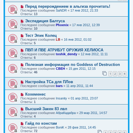
Перед перерождением в альгиза прочитать!
Последнее сообщение
SaNDR
«
17 янв 2012, 21:33
Ответы:
13
Экспедиция Балтуса
Последнее сообщение
Phoenix
«
17 янв 2012, 12:39
Ответы:
10
Тест Эпик Колец
Последнее сообщение
LB
«
16 янв 2012, 01:02
Ответы:
5
ПВП И ПВЕ АТРИБУТ ОРУЖИЯ ХЕЛИОСА
Последнее сообщение
toshik_dendy
«
12 янв 2012, 11:11
Ответы:
6
Полезная информация по Goddess of Destruction
Последнее сообщение
CBEH
«
15 дек 2011, 12:15
Ответы:
46
1
2
3
4
Настройка ТСа для ПЛов
Последнее сообщение
bars
«
11 апр 2011, 11:44
Кохеменес
Последнее сообщение
Insanity
«
01 апр 2011, 23:07
Ответы:
1
Высший Закен 83 лвл
Последнее сообщение
АбраКадабра
«
29 мар 2011, 14:57
Ответы:
4
Гайд по констам
Последнее сообщение
BoniK
«
28 фев 2011, 14:45
Ответы:
72
1
2
3
4
5