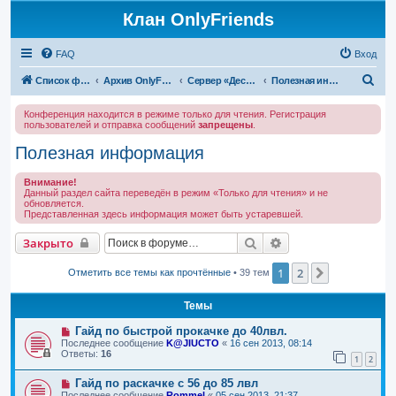
Клан OnlyFriends
FAQ
Вход
П
Список форумов
Архив OnlyFriends
Сервер «Десперион»
Полезная информация
о
Конференция находится в режиме только для чтения. Регистрация
и
пользователей и отправка сообщений
запрещены
.
с
Полезная информация
к
Внимание!
Данный раздел сайта переведён в режим «Только для чтения» и не
обновляется.
Представленная здесь информация может быть устаревшей.
Поиск
Расширенный поис
Закрыто
1
2
След.
Отметить все темы как прочтённые
• 39 тем
Темы
Гайд по быстрой прокачке до 40лвл.
Последнее сообщение
K@JIUCTO
«
16 сен 2013, 08:14
Ответы:
16
1
2
Гайд по раскачке с 56 до 85 лвл
Последнее сообщение
Rommel
«
05 сен 2013, 21:37