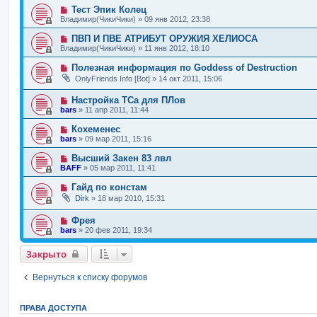
Тест Эпик Колец
Владимир(ЧикиЧики)
»
09 янв 2012, 23:38
ПВП И ПВЕ АТРИБУТ ОРУЖИЯ ХЕЛИОСА
Владимир(ЧикиЧики)
»
11 янв 2012, 18:10
Полезная информация по Goddess of Destruction
OnlyFriends Info [Bot]
»
14 окт 2011, 15:06
Настройка ТСа для ПЛов
bars
»
11 апр 2011, 11:44
Кохеменес
bars
»
09 мар 2011, 15:16
Высший Закен 83 лвл
BAFF
»
05 мар 2011, 11:41
Гайд по констам
Dirk
»
18 мар 2010, 15:31
Фрея
bars
»
20 фев 2011, 19:34
Закрыто
Вернуться к списку форумов
ПРАВА ДОСТУПА