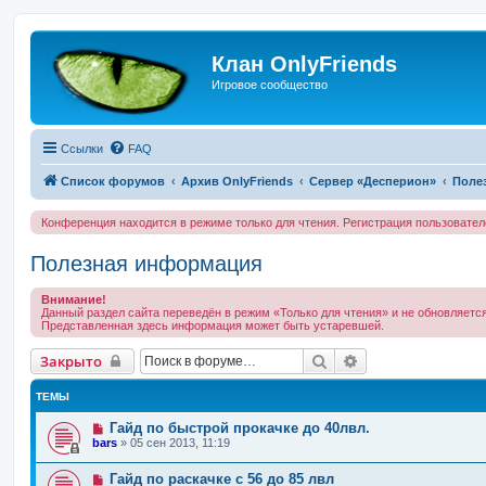
Клан OnlyFriends
Игровое сообщество
Ссылки
FAQ
Список форумов
Архив OnlyFriends
Сервер «Десперион»
Поле
Конференция находится в режиме только для чтения. Регистрация пользовате
Полезная информация
Внимание!
Данный раздел сайта переведён в режим «Только для чтения» и не обновляется
Представленная здесь информация может быть устаревшей.
Поиск
Расширенный по
Закрыто
ТЕМЫ
Гайд по быстрой прокачке до 40лвл.
bars
»
05 сен 2013, 11:19
Гайд по раскачке с 56 до 85 лвл