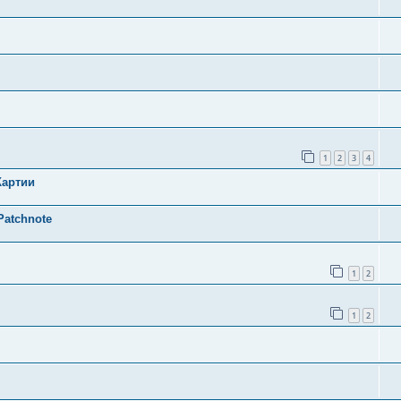
1
2
3
4
Картии
Patchnote
1
2
1
2