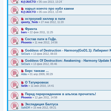
K@JIUCTO
»
05 сен 2013, 13:24
нарыл коечто про нубл камни
K@JIUCTO
»
05 сен 2013, 13:49
остроухий хиллер в пати
qwerty_Tenb
»
27 янв 2012, 11:20
Фринта
bars
»
22 фев 2011, 11:25
Состав пати в ГоДе.
Phoenix
»
11 янв 2012, 14:56
Goddess of Destruction - Harmony(GoD1.1): Лабиринт 
SirDark
»
13 фев 2012, 06:03
Goddess Of Destruction: Awakening - Harmony Update 
SirDark
»
13 фев 2012, 05:46
Берс танкам ...
Attila
»
01 апр 2009, 00:29
О Татуировках
SeSh
»
11 июн 2010, 14:41
Перед перерождением в альгиза прочитать!
Phoenix
»
12 дек 2011, 14:58
Экспедиция Балтуса
SaNDR
»
15 янв 2012, 09:21