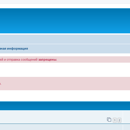
зная информация
лей и отправка сообщений
запрещены
.
.
иск
1
2