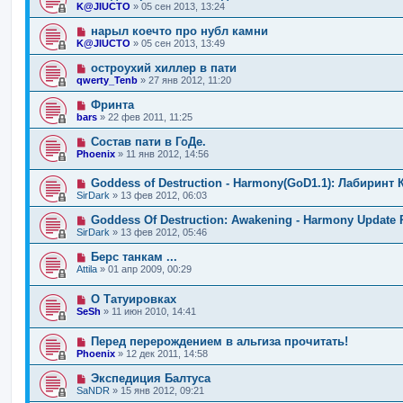
K@JIUCTO
»
05 сен 2013, 13:24
нарыл коечто про нубл камни
K@JIUCTO
»
05 сен 2013, 13:49
остроухий хиллер в пати
qwerty_Tenb
»
27 янв 2012, 11:20
Фринта
bars
»
22 фев 2011, 11:25
Состав пати в ГоДе.
Phoenix
»
11 янв 2012, 14:56
Goddess of Destruction - Harmony(GoD1.1): Лабиринт 
SirDark
»
13 фев 2012, 06:03
Goddess Of Destruction: Awakening - Harmony Update 
SirDark
»
13 фев 2012, 05:46
Берс танкам ...
Attila
»
01 апр 2009, 00:29
О Татуировках
SeSh
»
11 июн 2010, 14:41
Перед перерождением в альгиза прочитать!
Phoenix
»
12 дек 2011, 14:58
Экспедиция Балтуса
SaNDR
»
15 янв 2012, 09:21