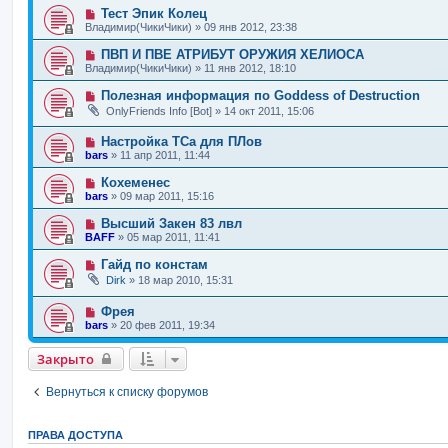
Тест Эпик Колец
Владимир(ЧикиЧики)
»
09 янв 2012, 23:38
ПВП И ПВЕ АТРИБУТ ОРУЖИЯ ХЕЛИОСА
Владимир(ЧикиЧики)
»
11 янв 2012, 18:10
Полезная информация по Goddess of Destruction
OnlyFriends Info [Bot]
»
14 окт 2011, 15:06
Настройка ТСа для ПЛов
bars
»
11 апр 2011, 11:44
Кохеменес
bars
»
09 мар 2011, 15:16
Высший Закен 83 лвл
BAFF
»
05 мар 2011, 11:41
Гайд по констам
Dirk
»
18 мар 2010, 15:31
Фрея
bars
»
20 фев 2011, 19:34
Закрыто
Вернуться к списку форумов
ПРАВА ДОСТУПА