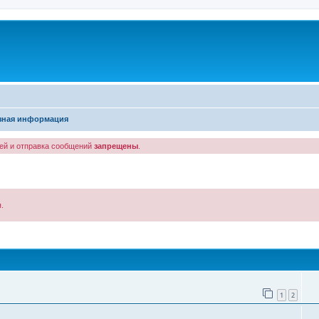
зная информация
лей и отправка сообщений
запрещены
.
.
иск
1
2