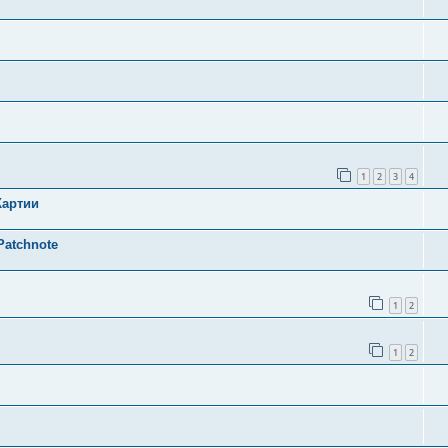
1
2
3
4
Картии
Patchnote
1
2
1
2