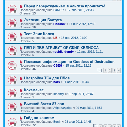
Перед перерождением в альгиза прочитать!
Последнее сообщение
SaNDR
«
17 янв 2012, 21:33
Ответы:
13
Экспедиция Балтуса
Последнее сообщение
Phoenix
«
17 янв 2012, 12:39
Ответы:
10
Тест Эпик Колец
Последнее сообщение
LB
«
16 янв 2012, 01:02
Ответы:
5
ПВП И ПВЕ АТРИБУТ ОРУЖИЯ ХЕЛИОСА
Последнее сообщение
toshik_dendy
«
12 янв 2012, 11:11
Ответы:
6
Полезная информация по Goddess of Destruction
Последнее сообщение
CBEH
«
15 дек 2011, 12:15
Ответы:
46
1
2
3
4
Настройка ТСа для ПЛов
Последнее сообщение
bars
«
11 апр 2011, 11:44
Кохеменес
Последнее сообщение
Insanity
«
01 апр 2011, 23:07
Ответы:
1
Высший Закен 83 лвл
Последнее сообщение
АбраКадабра
«
29 мар 2011, 14:57
Ответы:
4
Гайд по констам
Последнее сообщение
BoniK
«
28 фев 2011, 14:45
Ответы:
72
1
2
3
4
5