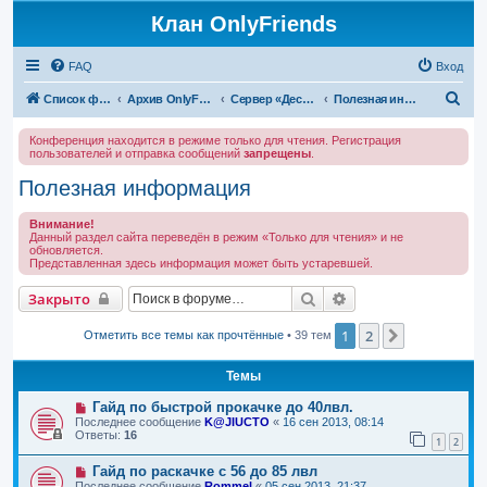
Клан OnlyFriends
FAQ
Вход
П
Список форумов
Архив OnlyFriends
Сервер «Десперион»
Полезная информация
о
Конференция находится в режиме только для чтения. Регистрация
и
пользователей и отправка сообщений
запрещены
.
с
Полезная информация
к
Внимание!
Данный раздел сайта переведён в режим «Только для чтения» и не
обновляется.
Представленная здесь информация может быть устаревшей.
Поиск
Расширенный поис
Закрыто
1
2
След.
Отметить все темы как прочтённые
• 39 тем
Темы
Гайд по быстрой прокачке до 40лвл.
Последнее сообщение
K@JIUCTO
«
16 сен 2013, 08:14
Ответы:
16
1
2
Гайд по раскачке с 56 до 85 лвл
Последнее сообщение
Rommel
«
05 сен 2013, 21:37