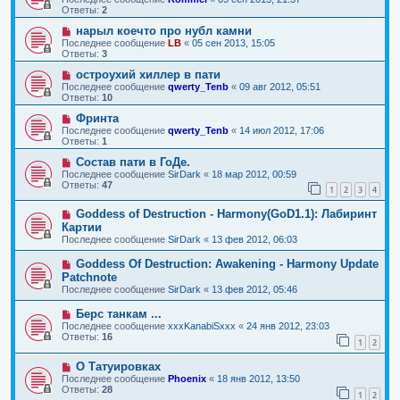
Ответы:
2
нарыл коечто про нубл камни
Последнее сообщение
LB
«
05 сен 2013, 15:05
Ответы:
3
остроухий хиллер в пати
Последнее сообщение
qwerty_Tenb
«
09 авг 2012, 05:51
Ответы:
10
Фринта
Последнее сообщение
qwerty_Tenb
«
14 июл 2012, 17:06
Ответы:
1
Состав пати в ГоДе.
Последнее сообщение
SirDark
«
18 мар 2012, 00:59
Ответы:
47
1
2
3
4
Goddess of Destruction - Harmony(GoD1.1): Лабиринт
Картии
Последнее сообщение
SirDark
«
13 фев 2012, 06:03
Goddess Of Destruction: Awakening - Harmony Update
Patchnote
Последнее сообщение
SirDark
«
13 фев 2012, 05:46
Берс танкам ...
Последнее сообщение
xxxKanabiSxxx
«
24 янв 2012, 23:03
Ответы:
16
1
2
О Татуировках
Последнее сообщение
Phoenix
«
18 янв 2012, 13:50
Ответы:
28
1
2