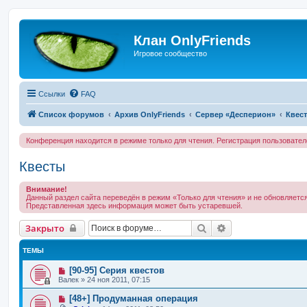
Клан OnlyFriends
Игровое сообщество
Ссылки
FAQ
Список форумов
Архив OnlyFriends
Сервер «Десперион»
Квес
Конференция находится в режиме только для чтения. Регистрация пользовате
Квесты
Внимание!
Данный раздел сайта переведён в режим «Только для чтения» и не обновляется
Представленная здесь информация может быть устаревшей.
Поиск
Расширенный по
Закрыто
ТЕМЫ
[90-95] Серия квестов
Валек
»
24 ноя 2011, 07:15
[48+] Продуманная операция