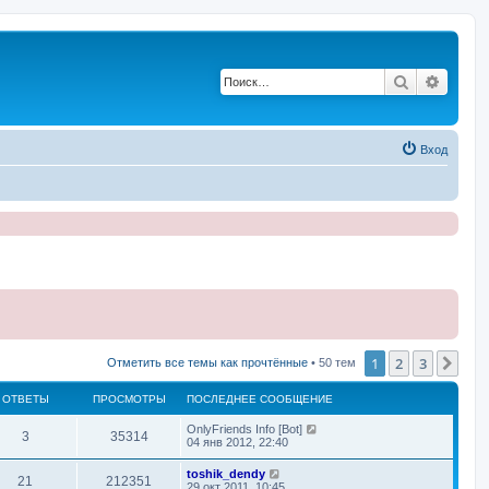
Поиск
Расши
Вход
1
2
3
Сле
Отметить все темы как прочтённые
• 50 тем
ОТВЕТЫ
ПРОСМОТРЫ
ПОСЛЕДНЕЕ СООБЩЕНИЕ
П
OnlyFriends Info [Bot]
О
П
3
35314
о
04 янв 2012, 22:40
с
т
р
л
П
toshik_dendy
О
П
21
212351
е
о
29 окт 2011, 10:45