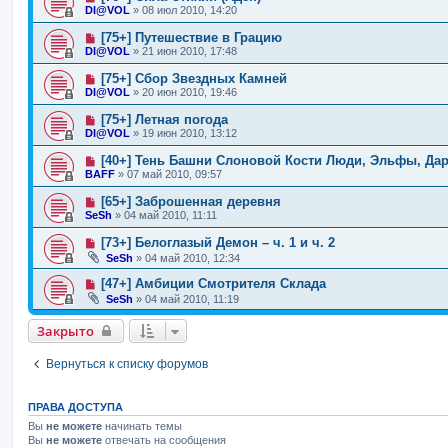
DI@VOL
»
08 июл 2010, 14:20
[75+] Путешествие в Грацию
DI@VOL
»
21 июн 2010, 17:48
[75+] Сбор Звездных Камней
DI@VOL
»
20 июн 2010, 19:46
[75+] Летная погода
DI@VOL
»
19 июн 2010, 13:12
[40+] Тень Башни Слоновой Кости Люди, Эльфы, Да
BAFF
»
07 май 2010, 09:57
[65+] Заброшенная деревня
SeSh
»
04 май 2010, 11:11
[73+] Белоглазый Демон – ч. 1 и ч. 2
SeSh
»
04 май 2010, 12:34
[47+] Амбиции Смотрителя Склада
SeSh
»
04 май 2010, 11:19
Закрыто
Вернуться к списку форумов
ПРАВА ДОСТУПА
Вы
не можете
начинать темы
Вы
не можете
отвечать на сообщения