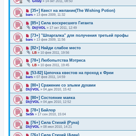
Grisly
»
14 окт 2011, 08:50
[35+] Квест на желание(The Wishing Potion)
bars
»
13 фев 2009, 11:32
[85+] Сила воскресшего Гиганта
DI@VOL
»
17 окт 2011, 12:49
[73+] "Шпаргалка" для получения третьей профы
bars
»
13 фев 2009, 11:56
[82+] Найди слабое место
LB
»
10 фев 2011, 19:56
[78+] Любопытства Мэтреса
LB
»
10 фев 2011, 19:45
[53-82] Цепочка квестов на проход к Фреи
bars
»
07 фев 2011, 14:59
[80+] Сражение со злыми духами
DI@VOL
»
04 дек 2010, 15:42
[80+] Состояние маяка
DI@VOL
»
04 дек 2010, 12:52
[78+] Байлор
SeSh
»
17 сен 2010, 15:04
[76+] Сила Стихий (Руна)
DI@VOL
»
08 июл 2010, 14:21
[76+] Сила Стихий (Аден)