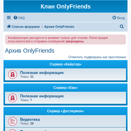
Клан OnlyFriends
FAQ
Вход
П
Список форумов
Архив OnlyFriends
о
Конференция находится в режиме только для чтения. Регистрация
и
пользователей и отправка сообщений
запрещены
.
с
Архив OnlyFriends
к
Отметить подфорумы как прочтённые
Сервер «Кайатор»
Полезная информация
Темы:
31
Сервер «Ева»
Полезная информация
Темы:
7
Сервер «Десперион»
Видеотека
Темы:
38