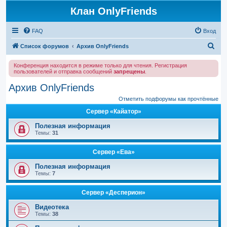
Клан OnlyFriends
FAQ
Вход
П
Список форумов
Архив OnlyFriends
о
Конференция находится в режиме только для чтения. Регистрация
и
пользователей и отправка сообщений
запрещены
.
с
Архив OnlyFriends
к
Отметить подфорумы как прочтённые
Сервер «Кайатор»
Полезная информация
Темы:
31
Сервер «Ева»
Полезная информация
Темы:
7
Сервер «Десперион»
Видеотека
Темы:
38