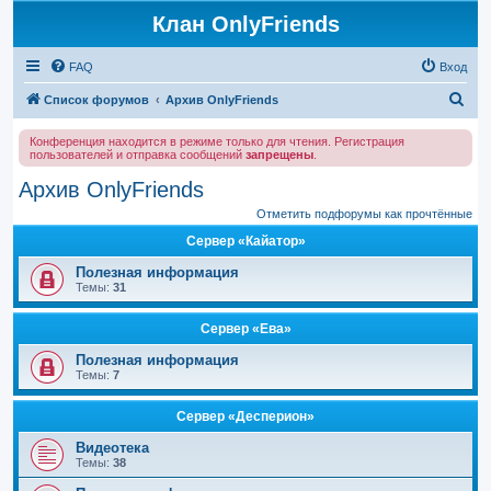
Клан OnlyFriends
FAQ
Вход
П
Список форумов
Архив OnlyFriends
о
Конференция находится в режиме только для чтения. Регистрация
и
пользователей и отправка сообщений
запрещены
.
с
Архив OnlyFriends
к
Отметить подфорумы как прочтённые
Сервер «Кайатор»
Полезная информация
Темы:
31
Сервер «Ева»
Полезная информация
Темы:
7
Сервер «Десперион»
Видеотека
Темы:
38