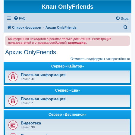
Клан OnlyFriends
FAQ
Вход
П
Список форумов
Архив OnlyFriends
о
Конференция находится в режиме только для чтения. Регистрация
и
пользователей и отправка сообщений
запрещены
.
с
Архив OnlyFriends
к
Отметить подфорумы как прочтённые
Сервер «Кайатор»
Полезная информация
Темы:
31
Сервер «Ева»
Полезная информация
Темы:
7
Сервер «Десперион»
Видеотека
Темы:
38