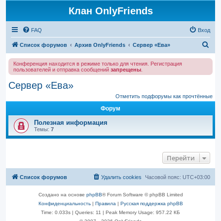
Клан OnlyFriends
FAQ
Вход
П
Список форумов
Архив OnlyFriends
Сервер «Ева»
о
Конференция находится в режиме только для чтения. Регистрация
и
пользователей и отправка сообщений
запрещены
.
с
Сервер «Ева»
к
Отметить подфорумы как прочтённые
Форум
Полезная информация
Темы:
7
Перейти
Список форумов
Удалить cookies
Часовой пояс:
UTC+03:00
Создано на основе
phpBB
® Forum Software © phpBB Limited
Конфиденциальность
|
Правила
|
Русская поддержка phpBB
Time: 0.033s
|
Queries: 11
| Peak Memory Usage: 957.22 КБ