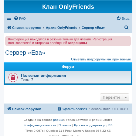
Клан OnlyFriends
FAQ
Вход
П
Список форумов
Архив OnlyFriends
Сервер «Ева»
о
Конференция находится в режиме только для чтения. Регистрация
и
пользователей и отправка сообщений
запрещены
.
с
Сервер «Ева»
к
Отметить подфорумы как прочтённые
Форум
Полезная информация
Темы:
7
Перейти
Список форумов
Удалить cookies
Часовой пояс:
UTC+03:00
Создано на основе
phpBB
® Forum Software © phpBB Limited
Конфиденциальность
|
Правила
|
Русская поддержка phpBB
Time: 0.067s
|
Queries: 11
| Peak Memory Usage: 957.22 КБ