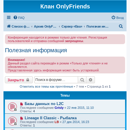
Клан OnlyFriends
FAQ
Вход
П
Список форумов
Архив OnlyFriends
Сервер «Ева»
Полезная информация
о
Конференция находится в режиме только для чтения. Регистрация
и
пользователей и отправка сообщений
запрещены
.
с
Полезная информация
к
Внимание!
Данный раздел сайта переведён в режим «Только для чтения» и не
обновляется.
Представленная здесь информация может быть устаревшей.
Поиск
Расширенный поис
Закрыто
Отметить все темы как прочтённые
• 7 тем • Страница
1
из
1
Темы
Базы данных по L2C
Последнее сообщение
Grisly
«
22 янв 2015, 11:10
Ответы:
4
Lineage II Classic - Рыбалка
Последнее сообщение
LB
«
27 дек 2014, 16:23
Ответы:
1