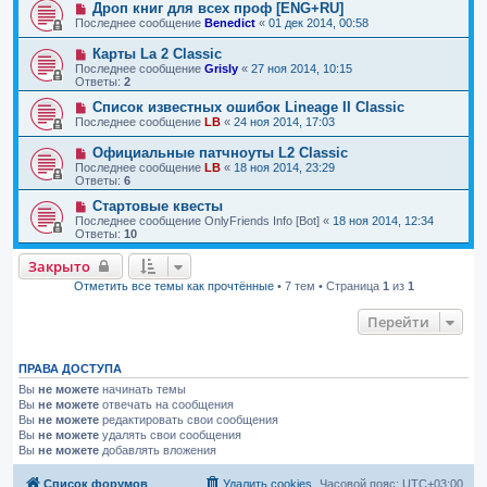
Дроп книг для всех проф [ENG+RU]
Последнее сообщение
Benedict
«
01 дек 2014, 00:58
Карты La 2 Classic
Последнее сообщение
Grisly
«
27 ноя 2014, 10:15
Ответы:
2
Список известных ошибок Lineage II Classic
Последнее сообщение
LB
«
24 ноя 2014, 17:03
Официальные патчноуты L2 Classic
Последнее сообщение
LB
«
18 ноя 2014, 23:29
Ответы:
6
Стартовые квесты
Последнее сообщение
OnlyFriends Info [Bot]
«
18 ноя 2014, 12:34
Ответы:
10
Закрыто
Отметить все темы как прочтённые
• 7 тем • Страница
1
из
1
Перейти
ПРАВА ДОСТУПА
Вы
не можете
начинать темы
Вы
не можете
отвечать на сообщения
Вы
не можете
редактировать свои сообщения
Вы
не можете
удалять свои сообщения
Вы
не можете
добавлять вложения
Список форумов
Удалить cookies
Часовой пояс:
UTC+03:00