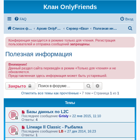
Клан OnlyFriends
FAQ
Вход
П
Список форумов
Архив OnlyFriends
Сервер «Ева»
Полезная информация
о
Конференция находится в режиме только для чтения. Регистрация
и
пользователей и отправка сообщений
запрещены
.
с
Полезная информация
к
Внимание!
Данный раздел сайта переведён в режим «Только для чтения» и не
обновляется.
Представленная здесь информация может быть устаревшей.
Поиск
Расширенный поис
Закрыто
Отметить все темы как прочтённые
• 7 тем • Страница
1
из
1
Темы
Базы данных по L2C
Последнее сообщение
Grisly
«
22 янв 2015, 11:10
Ответы:
4
Lineage II Classic - Рыбалка
Последнее сообщение
LB
«
27 дек 2014, 16:23
Ответы:
1