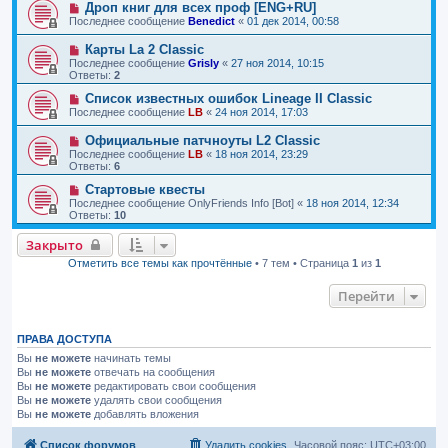
Дроп книг для всех проф [ENG+RU]
Последнее сообщение
Benedict
«
01 дек 2014, 00:58
Карты La 2 Classic
Последнее сообщение
Grisly
«
27 ноя 2014, 10:15
Ответы:
2
Список известных ошибок Lineage II Classic
Последнее сообщение
LB
«
24 ноя 2014, 17:03
Официальные патчноуты L2 Classic
Последнее сообщение
LB
«
18 ноя 2014, 23:29
Ответы:
6
Стартовые квесты
Последнее сообщение
OnlyFriends Info [Bot]
«
18 ноя 2014, 12:34
Ответы:
10
Закрыто
Отметить все темы как прочтённые
• 7 тем • Страница
1
из
1
Перейти
ПРАВА ДОСТУПА
Вы
не можете
начинать темы
Вы
не можете
отвечать на сообщения
Вы
не можете
редактировать свои сообщения
Вы
не можете
удалять свои сообщения
Вы
не можете
добавлять вложения
Список форумов
Удалить cookies
Часовой пояс:
UTC+03:00