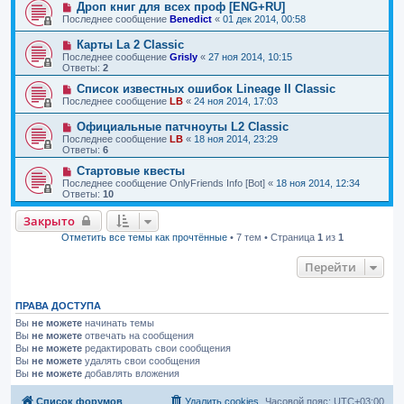
Дроп книг для всех проф [ENG+RU]
Последнее сообщение
Benedict
«
01 дек 2014, 00:58
Карты La 2 Classic
Последнее сообщение
Grisly
«
27 ноя 2014, 10:15
Ответы:
2
Список известных ошибок Lineage II Classic
Последнее сообщение
LB
«
24 ноя 2014, 17:03
Официальные патчноуты L2 Classic
Последнее сообщение
LB
«
18 ноя 2014, 23:29
Ответы:
6
Стартовые квесты
Последнее сообщение
OnlyFriends Info [Bot]
«
18 ноя 2014, 12:34
Ответы:
10
Закрыто
Отметить все темы как прочтённые
• 7 тем • Страница
1
из
1
Перейти
ПРАВА ДОСТУПА
Вы
не можете
начинать темы
Вы
не можете
отвечать на сообщения
Вы
не можете
редактировать свои сообщения
Вы
не можете
удалять свои сообщения
Вы
не можете
добавлять вложения
Список форумов
Удалить cookies
Часовой пояс:
UTC+03:00