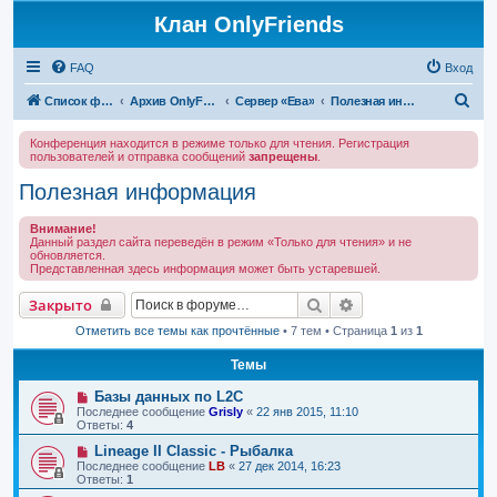
Клан OnlyFriends
FAQ
Вход
П
Список форумов
Архив OnlyFriends
Сервер «Ева»
Полезная информация
о
Конференция находится в режиме только для чтения. Регистрация
и
пользователей и отправка сообщений
запрещены
.
с
Полезная информация
к
Внимание!
Данный раздел сайта переведён в режим «Только для чтения» и не
обновляется.
Представленная здесь информация может быть устаревшей.
Поиск
Расширенный поис
Закрыто
Отметить все темы как прочтённые
• 7 тем • Страница
1
из
1
Темы
Базы данных по L2C
Последнее сообщение
Grisly
«
22 янв 2015, 11:10
Ответы:
4
Lineage II Classic - Рыбалка
Последнее сообщение
LB
«
27 дек 2014, 16:23
Ответы:
1