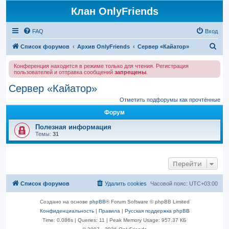
Клан OnlyFriends
FAQ
Вход
П
Список форумов
Архив OnlyFriends
Сервер «Кайатор»
о
Конференция находится в режиме только для чтения. Регистрация
и
пользователей и отправка сообщений
запрещены
.
с
Сервер «Кайатор»
к
Отметить подфорумы как прочтённые
Форум
Полезная информация
Темы:
31
Перейти
Список форумов
Удалить cookies
Часовой пояс:
UTC+03:00
Создано на основе
phpBB
® Forum Software © phpBB Limited
Конфиденциальность
|
Правила
|
Русская поддержка phpBB
Time: 0.086s
|
Queries: 11
| Peak Memory Usage: 957.37 КБ