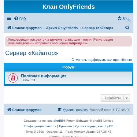
Клан OnlyFriends
FAQ
Вход
П
Список форумов
Архив OnlyFriends
Сервер «Кайатор»
о
Конференция находится в режиме только для чтения. Регистрация
и
пользователей и отправка сообщений
запрещены
.
с
Сервер «Кайатор»
к
Отметить подфорумы как прочтённые
Форум
Полезная информация
Темы:
31
Перейти
Список форумов
Удалить cookies
Часовой пояс:
UTC+03:00
Создано на основе
phpBB
® Forum Software © phpBB Limited
Конфиденциальность
|
Правила
|
Русская поддержка phpBB
Time: 0.059s
|
Queries: 11
| Peak Memory Usage: 957.36 КБ