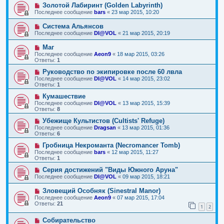
Золотой Лабиринт (Golden Labyrinth)
Последнее сообщение
bars
«
23 мар 2015, 10:20
Система Альянсов
Последнее сообщение
DI@VOL
«
21 мар 2015, 20:19
Маг
Последнее сообщение
Aeon9
«
18 мар 2015, 03:26
Ответы:
1
Руководство по экипировке после 60 лвла
Последнее сообщение
DI@VOL
«
14 мар 2015, 23:02
Ответы:
1
Кумашествие
Последнее сообщение
DI@VOL
«
13 мар 2015, 15:39
Ответы:
8
Убежище Культистов (Cultists' Refuge)
Последнее сообщение
Dragsan
«
13 мар 2015, 01:36
Ответы:
6
Гробница Некроманта (Necromancer Tomb)
Последнее сообщение
bars
«
12 мар 2015, 11:27
Ответы:
1
Серия достижений "Виды Южного Аруна"
Последнее сообщение
DI@VOL
«
09 мар 2015, 18:21
Зловещий Особняк (Sinestral Manor)
Последнее сообщение
Aeon9
«
07 мар 2015, 17:04
Ответы:
21
1
2
Собирательство