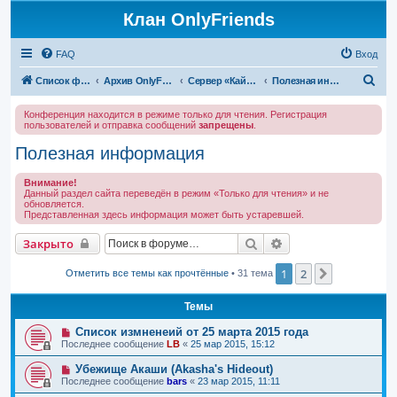
Клан OnlyFriends
FAQ
Вход
П
Список форумов
Архив OnlyFriends
Сервер «Кайатор»
Полезная информация
о
Конференция находится в режиме только для чтения. Регистрация
и
пользователей и отправка сообщений
запрещены
.
с
Полезная информация
к
Внимание!
Данный раздел сайта переведён в режим «Только для чтения» и не
обновляется.
Представленная здесь информация может быть устаревшей.
Поиск
Расширенный поис
Закрыто
1
2
След.
Отметить все темы как прочтённые
• 31 тема
Темы
Список измненеий от 25 марта 2015 года
Последнее сообщение
LB
«
25 мар 2015, 15:12
Убежище Акаши (Akasha's Hideout)
Последнее сообщение
bars
«
23 мар 2015, 11:11