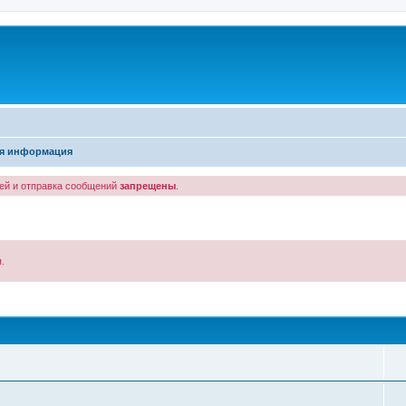
я информация
лей и отправка сообщений
запрещены
.
.
иск