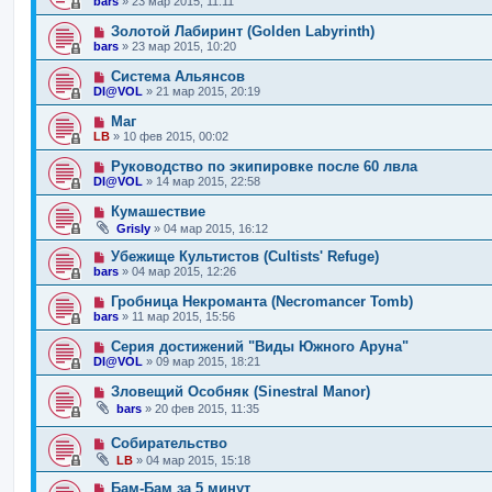
bars
»
23 мар 2015, 11:11
Золотой Лабиринт (Golden Labyrinth)
bars
»
23 мар 2015, 10:20
Система Альянсов
DI@VOL
»
21 мар 2015, 20:19
Маг
LB
»
10 фев 2015, 00:02
Руководство по экипировке после 60 лвла
DI@VOL
»
14 мар 2015, 22:58
Кумашествие
Grisly
»
04 мар 2015, 16:12
Убежище Культистов (Cultists' Refuge)
bars
»
04 мар 2015, 12:26
Гробница Некроманта (Necromancer Tomb)
bars
»
11 мар 2015, 15:56
Серия достижений "Виды Южного Аруна"
DI@VOL
»
09 мар 2015, 18:21
Зловещий Особняк (Sinestral Manor)
bars
»
20 фев 2015, 11:35
Собирательство
LB
»
04 мар 2015, 15:18
Бам-Бам за 5 минут