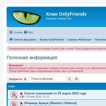
Клан OnlyFriends
Игровое сообщество
Ссылки
FAQ
Список форумов
Архив OnlyFriends
Сервер «Кайатор»
Полезна
Конференция находится в режиме только для чтения. Регистрация пользовате
Полезная информация
Внимание!
Данный раздел сайта переведён в режим «Только для чтения» и не обновляется
Представленная здесь информация может быть устаревшей.
Поиск
Расширенный по
Закрыто
ТЕМЫ
Список измненеий от 25 марта 2015 года
LB
»
25 мар 2015, 15:12
Убежище Акаши (Akasha's Hideout)