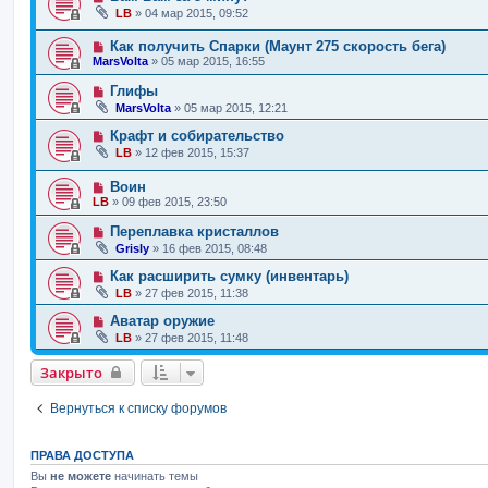
LB
»
04 мар 2015, 09:52
Как получить Спарки (Маунт 275 скорость бега)
MarsVolta
»
05 мар 2015, 16:55
Глифы
MarsVolta
»
05 мар 2015, 12:21
Крафт и собирательство
LB
»
12 фев 2015, 15:37
Воин
LB
»
09 фев 2015, 23:50
Переплавка кристаллов
Grisly
»
16 фев 2015, 08:48
Как расширить сумку (инвентарь)
LB
»
27 фев 2015, 11:38
Аватар оружие
LB
»
27 фев 2015, 11:48
Закрыто
Вернуться к списку форумов
ПРАВА ДОСТУПА
Вы
не можете
начинать темы