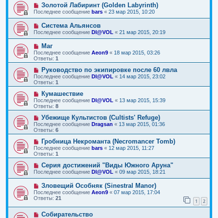
Золотой Лабиринт (Golden Labyrinth)
Последнее сообщение
bars
«
23 мар 2015, 10:20
Система Альянсов
Последнее сообщение
DI@VOL
«
21 мар 2015, 20:19
Маг
Последнее сообщение
Aeon9
«
18 мар 2015, 03:26
Ответы:
1
Руководство по экипировке после 60 лвла
Последнее сообщение
DI@VOL
«
14 мар 2015, 23:02
Ответы:
1
Кумашествие
Последнее сообщение
DI@VOL
«
13 мар 2015, 15:39
Ответы:
8
Убежище Культистов (Cultists' Refuge)
Последнее сообщение
Dragsan
«
13 мар 2015, 01:36
Ответы:
6
Гробница Некроманта (Necromancer Tomb)
Последнее сообщение
bars
«
12 мар 2015, 11:27
Ответы:
1
Серия достижений "Виды Южного Аруна"
Последнее сообщение
DI@VOL
«
09 мар 2015, 18:21
Зловещий Особняк (Sinestral Manor)
Последнее сообщение
Aeon9
«
07 мар 2015, 17:04
Ответы:
21
1
2
Собирательство