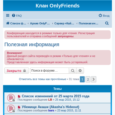
Клан OnlyFriends
FAQ
Вход
П
Список форумов
Архив OnlyFriends
Сервер «Кайатор»
Полезная информация
о
Конференция находится в режиме только для чтения. Регистрация
и
пользователей и отправка сообщений
запрещены
.
с
Полезная информация
к
Внимание!
Данный раздел сайта переведён в режим «Только для чтения» и не
обновляется.
Представленная здесь информация может быть устаревшей.
Поиск
Расширенный поис
Закрыто
1
2
След.
Отметить все темы как прочтённые
• 31 тема
Темы
Список измненеий от 25 марта 2015 года
Последнее сообщение
LB
«
25 мар 2015, 15:12
Убежище Акаши (Akasha's Hideout)
Последнее сообщение
bars
«
23 мар 2015, 11:11