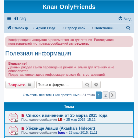
Клан OnlyFriends
FAQ
Вход
П
Список форумов
Архив OnlyFriends
Сервер «Кайатор»
Полезная информация
о
Конференция находится в режиме только для чтения. Регистрация
и
пользователей и отправка сообщений
запрещены
.
с
Полезная информация
к
Внимание!
Данный раздел сайта переведён в режим «Только для чтения» и не
обновляется.
Представленная здесь информация может быть устаревшей.
Поиск
Расширенный поис
Закрыто
1
2
След.
Отметить все темы как прочтённые
• 31 тема
Темы
Список измненеий от 25 марта 2015 года
Последнее сообщение
LB
«
25 мар 2015, 15:12
Убежище Акаши (Akasha's Hideout)
Последнее сообщение
bars
«
23 мар 2015, 11:11