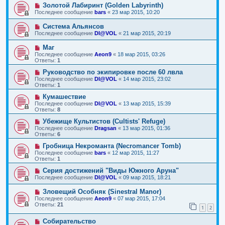
Золотой Лабиринт (Golden Labyrinth)
Последнее сообщение
bars
«
23 мар 2015, 10:20
Система Альянсов
Последнее сообщение
DI@VOL
«
21 мар 2015, 20:19
Маг
Последнее сообщение
Aeon9
«
18 мар 2015, 03:26
Ответы:
1
Руководство по экипировке после 60 лвла
Последнее сообщение
DI@VOL
«
14 мар 2015, 23:02
Ответы:
1
Кумашествие
Последнее сообщение
DI@VOL
«
13 мар 2015, 15:39
Ответы:
8
Убежище Культистов (Cultists' Refuge)
Последнее сообщение
Dragsan
«
13 мар 2015, 01:36
Ответы:
6
Гробница Некроманта (Necromancer Tomb)
Последнее сообщение
bars
«
12 мар 2015, 11:27
Ответы:
1
Серия достижений "Виды Южного Аруна"
Последнее сообщение
DI@VOL
«
09 мар 2015, 18:21
Зловещий Особняк (Sinestral Manor)
Последнее сообщение
Aeon9
«
07 мар 2015, 17:04
Ответы:
21
1
2
Собирательство