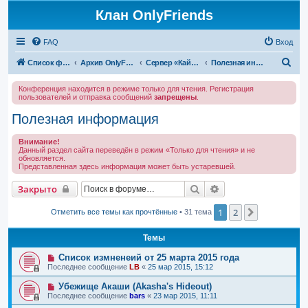
Клан OnlyFriends
FAQ
Вход
П
Список форумов
Архив OnlyFriends
Сервер «Кайатор»
Полезная информация
о
Конференция находится в режиме только для чтения. Регистрация
и
пользователей и отправка сообщений
запрещены
.
с
Полезная информация
к
Внимание!
Данный раздел сайта переведён в режим «Только для чтения» и не
обновляется.
Представленная здесь информация может быть устаревшей.
Поиск
Расширенный поис
Закрыто
1
2
След.
Отметить все темы как прочтённые
• 31 тема
Темы
Список измненеий от 25 марта 2015 года
Последнее сообщение
LB
«
25 мар 2015, 15:12
Убежище Акаши (Akasha's Hideout)
Последнее сообщение
bars
«
23 мар 2015, 11:11