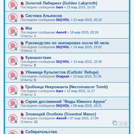
Золотой Лабиринт (Golden Labyrinth)
Последнее сообщение
bars
«
23 мар 2015, 10:20
Система Альянсов
Последнее сообщение
DI@VOL
«
21 мар 2015, 20:19
Маг
Последнее сообщение
Aeon9
«
18 мар 2015, 03:26
Ответы:
1
Руководство по экипировке после 60 лвла
Последнее сообщение
DI@VOL
«
14 мар 2015, 23:02
Ответы:
1
Кумашествие
Последнее сообщение
DI@VOL
«
13 мар 2015, 15:39
Ответы:
8
Убежище Культистов (Cultists' Refuge)
Последнее сообщение
Dragsan
«
13 мар 2015, 01:36
Ответы:
6
Гробница Некроманта (Necromancer Tomb)
Последнее сообщение
bars
«
12 мар 2015, 11:27
Ответы:
1
Серия достижений "Виды Южного Аруна"
Последнее сообщение
DI@VOL
«
09 мар 2015, 18:21
Зловещий Особняк (Sinestral Manor)
Последнее сообщение
Aeon9
«
07 мар 2015, 17:04
Ответы:
21
1
2
Собирательство