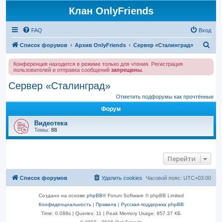
Клан OnlyFriends
FAQ
Вход
П
Список форумов
Архив OnlyFriends
Сервер «Сталинград»
о
Конференция находится в режиме только для чтения. Регистрация
и
пользователей и отправка сообщений
запрещены
.
с
Сервер «Сталинград»
к
Отметить подфорумы как прочтённые
Форум
Видеотека
Темы:
88
Перейти
Список форумов
Удалить cookies
Часовой пояс:
UTC+03:00
Создано на основе
phpBB
® Forum Software © phpBB Limited
Конфиденциальность
|
Правила
|
Русская поддержка phpBB
Time: 0.088s
|
Queries: 11
| Peak Memory Usage: 957.37 КБ