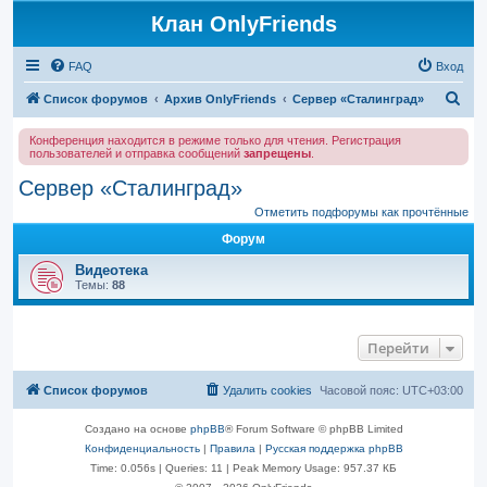
Клан OnlyFriends
FAQ
Вход
П
Список форумов
Архив OnlyFriends
Сервер «Сталинград»
о
Конференция находится в режиме только для чтения. Регистрация
и
пользователей и отправка сообщений
запрещены
.
с
Сервер «Сталинград»
к
Отметить подфорумы как прочтённые
Форум
Видеотека
Темы:
88
Перейти
Список форумов
Удалить cookies
Часовой пояс:
UTC+03:00
Создано на основе
phpBB
® Forum Software © phpBB Limited
Конфиденциальность
|
Правила
|
Русская поддержка phpBB
Time: 0.056s
|
Queries: 11
| Peak Memory Usage: 957.37 КБ