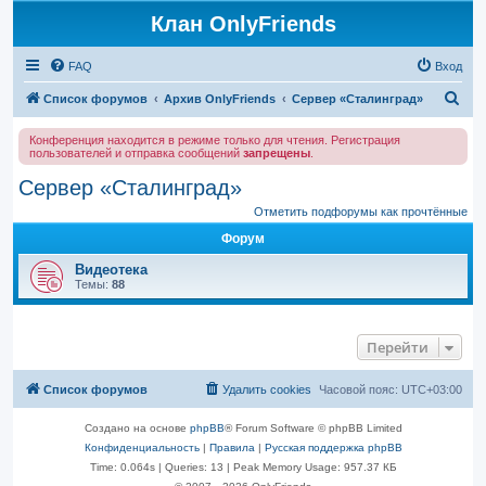
Клан OnlyFriends
FAQ
Вход
П
Список форумов
Архив OnlyFriends
Сервер «Сталинград»
о
Конференция находится в режиме только для чтения. Регистрация
и
пользователей и отправка сообщений
запрещены
.
с
Сервер «Сталинград»
к
Отметить подфорумы как прочтённые
Форум
Видеотека
Темы:
88
Перейти
Список форумов
Удалить cookies
Часовой пояс:
UTC+03:00
Создано на основе
phpBB
® Forum Software © phpBB Limited
Конфиденциальность
|
Правила
|
Русская поддержка phpBB
Time: 0.064s
|
Queries: 13
| Peak Memory Usage: 957.37 КБ