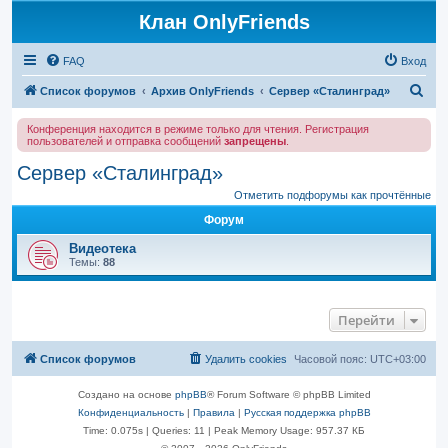
Клан OnlyFriends
FAQ
Вход
П
Список форумов
Архив OnlyFriends
Сервер «Сталинград»
о
Конференция находится в режиме только для чтения. Регистрация
и
пользователей и отправка сообщений
запрещены
.
с
Сервер «Сталинград»
к
Отметить подфорумы как прочтённые
Форум
Видеотека
Темы:
88
Перейти
Список форумов
Удалить cookies
Часовой пояс:
UTC+03:00
Создано на основе
phpBB
® Forum Software © phpBB Limited
Конфиденциальность
|
Правила
|
Русская поддержка phpBB
Time: 0.075s
|
Queries: 11
| Peak Memory Usage: 957.37 КБ