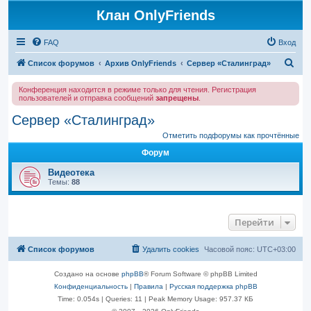
Клан OnlyFriends
FAQ
Вход
П
Список форумов
Архив OnlyFriends
Сервер «Сталинград»
о
Конференция находится в режиме только для чтения. Регистрация
и
пользователей и отправка сообщений
запрещены
.
с
Сервер «Сталинград»
к
Отметить подфорумы как прочтённые
Форум
Видеотека
Темы:
88
Перейти
Список форумов
Удалить cookies
Часовой пояс:
UTC+03:00
Создано на основе
phpBB
® Forum Software © phpBB Limited
Конфиденциальность
|
Правила
|
Русская поддержка phpBB
Time: 0.054s
|
Queries: 11
| Peak Memory Usage: 957.37 КБ