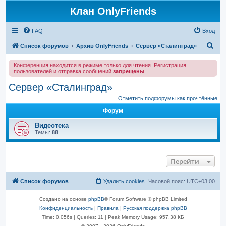
Клан OnlyFriends
FAQ
Вход
П
Список форумов
Архив OnlyFriends
Сервер «Сталинград»
о
Конференция находится в режиме только для чтения. Регистрация
и
пользователей и отправка сообщений
запрещены
.
с
Сервер «Сталинград»
к
Отметить подфорумы как прочтённые
Форум
Видеотека
Темы:
88
Перейти
Список форумов
Удалить cookies
Часовой пояс:
UTC+03:00
Создано на основе
phpBB
® Forum Software © phpBB Limited
Конфиденциальность
|
Правила
|
Русская поддержка phpBB
Time: 0.056s
|
Queries: 11
| Peak Memory Usage: 957.38 КБ