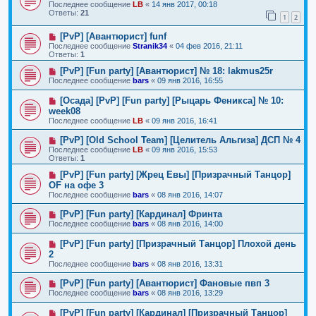
Последнее сообщение
LB
«
14 янв 2017, 00:18
Ответы:
21
1
2
[PvP] [Авантюрист] funf
Последнее сообщение
Stranik34
«
04 фев 2016, 21:11
Ответы:
1
[PvP] [Fun party] [Авантюрист] № 18: lakmus25r
Последнее сообщение
bars
«
09 янв 2016, 16:55
[Осада] [PvP] [Fun party] [Рыцарь Феникса] № 10:
week08
Последнее сообщение
LB
«
09 янв 2016, 16:41
[PvP] [Old School Team] [Целитель Альгиза] ДСП № 4
Последнее сообщение
LB
«
09 янв 2016, 15:53
Ответы:
1
[PvP] [Fun party] [Жрец Евы] [Призрачный Танцор]
OF на офе 3
Последнее сообщение
bars
«
08 янв 2016, 14:07
[PvP] [Fun party] [Кардинал] Фринта
Последнее сообщение
bars
«
08 янв 2016, 14:00
[PvP] [Fun party] [Призрачный Танцор] Плохой день
2
Последнее сообщение
bars
«
08 янв 2016, 13:31
[PvP] [Fun party] [Авантюрист] Фановые пвп 3
Последнее сообщение
bars
«
08 янв 2016, 13:29
[PvP] [Fun party] [Кардинал] [Призрачный Танцор]