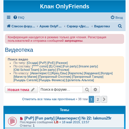
Клан OnlyFriends
FAQ
Вход
П
Список форумов
Архив OnlyFriends
Сервер «Десперион»
Видеотека
о
Конференция находится в режиме только для чтения. Регистрация
и
пользователей и отправка сообщений
запрещены
.
с
Видеотека
к
Поиск видео
По типу:
[Осада]
[PvP]
[PvE]
[Разное]
По составу:
[***** const]
[Ej Crew]
[Fun party]
[Insane party]
[Old School Team]
[x3m party]
[Пчолки]
По классу:
[Авантюрист]
[Жрец Евы]
[Каратель]
[Кардинал]
[Колдун]
[Магистр Магии]
[Призрачный Охотник]
[Призрачный Танцор]
[Рыцарь Сигеля]
[Рыцарь Феникса]
[Целитель Альгиза]
Поиск
Расширенный п
Новая тема
1
2
След.
Отметить все темы как прочтённые
• 38 тем
Темы
[PvP] [Fun party] [Авантюрист] № 22: lakmus29r
Последнее сообщение
LB
«
18 май 2019, 13:57
Ответы:
1