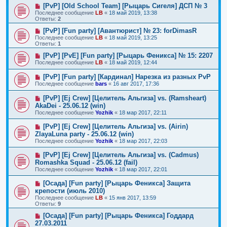
[PvP] [Old School Team] [Рыцарь Сигеля] ДСП № 3
Последнее сообщение
LB
«
18 май 2019, 13:38
Ответы:
2
[PvP] [Fun party] [Авантюрист] № 23: forDimasR
Последнее сообщение
LB
«
18 май 2019, 13:25
Ответы:
1
[PvP] [PvE] [Fun party] [Рыцарь Феникса] № 15: 2207
Последнее сообщение
LB
«
18 май 2019, 12:44
[PvP] [Fun party] [Кардинал] Нарезка из разных PvP
Последнее сообщение
bars
«
16 авг 2017, 17:36
[PvP] [Ej Crew] [Целитель Альгиза] vs. (Ramsheart)
AkaDei - 25.06.12 (win)
Последнее сообщение
Yozhik
«
18 мар 2017, 22:11
[PvP] [Ej Crew] [Целитель Альгиза] vs. (Airin)
ZlayaLuna party - 25.06.12 (win)
Последнее сообщение
Yozhik
«
18 мар 2017, 22:03
[PvP] [Ej Crew] [Целитель Альгиза] vs. (Cadmus)
Romashka Squad - 25.06.12 (fail)
Последнее сообщение
Yozhik
«
18 мар 2017, 22:01
[Осада] [Fun party] [Рыцарь Феникса] Защита
крепости (июль 2010)
Последнее сообщение
LB
«
15 янв 2017, 13:59
Ответы:
9
[Осада] [Fun party] [Рыцарь Феникса] Годдард
27.03.2011