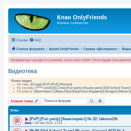
Клан OnlyFriends
Игровое сообщество
Ссылки
FAQ
Список форумов
Архив OnlyFriends
Сервер «Десперион»
Виде
Конференция находится в режиме только для чтения. Регистрация пользовате
Видеотека
Поиск видео
По типу:
[Осада]
[PvP]
[PvE]
[Разное]
По составу:
[***** const]
[Ej Crew]
[Fun party]
[Insane party]
[Old School Team]
По классу:
[Авантюрист]
[Жрец Евы]
[Каратель]
[Кардинал]
[Колдун]
[Магист
Поиск
Расширенный 
Новая тема
ТЕМЫ
[PvP] [Fun party] [Авантюрист] № 22: lakmus29r
bars
»
09 янв 2016, 17:02
[PvP] [Old School Team] [Рыцарь Сигеля] ДСП № 3