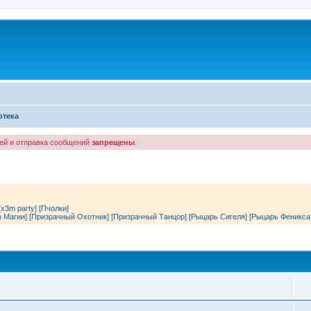
отека
лей и отправка сообщений
запрещены
.
[x3m party]
[Пчолки]
р Магии]
[Призрачный Охотник]
[Призрачный Танцор]
[Рыцарь Сигеля]
[Рыцарь Феникса
поиск