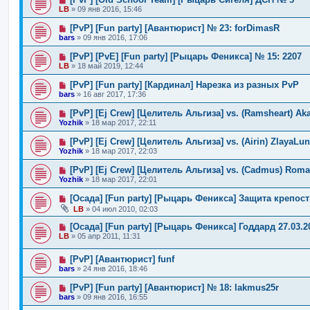
LB
»
09 янв 2016, 15:46
[PvP] [Fun party] [Авантюрист] № 23: forDimasR
bars
»
09 янв 2016, 17:06
[PvP] [PvE] [Fun party] [Рыцарь Феникса] № 15: 2207
LB
»
18 май 2019, 12:44
[PvP] [Fun party] [Кардинал] Нарезка из разных PvP
bars
»
16 авг 2017, 17:36
[PvP] [Ej Crew] [Целитель Альгиза] vs. (Ramsheart) AkaD
Yozhik
»
18 мар 2017, 22:11
[PvP] [Ej Crew] [Целитель Альгиза] vs. (Airin) ZlayaLuna
Yozhik
»
18 мар 2017, 22:03
[PvP] [Ej Crew] [Целитель Альгиза] vs. (Cadmus) Romash
Yozhik
»
18 мар 2017, 22:01
[Осада] [Fun party] [Рыцарь Феникса] Защита крепост
LB
»
04 июл 2010, 02:03
[Осада] [Fun party] [Рыцарь Феникса] Годдард 27.03.2
LB
»
05 апр 2011, 11:31
[PvP] [Авантюрист] funf
bars
»
24 янв 2016, 18:46
[PvP] [Fun party] [Авантюрист] № 18: lakmus25r
bars
»
09 янв 2016, 16:55