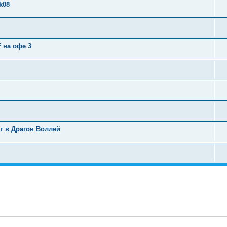
k08
F на офе 3
нг в Драгон Воллей