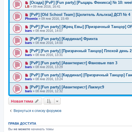
[Осада] [PvP] [Fun party] [Рыцарь Феникса] № 10: wee
LB
»
09 янв 2016, 16:41
[PvP] [Old School Team] [Целитель Альгиза] ДСП № 4
Phoenix
»
09 янв 2016, 15:49
[PvP] [Fun party] [Жрец Евы] [Призрачный Танцор] O
bars
»
08 янв 2016, 14:07
[PvP] [Fun party] [Кардинал] Фринта
bars
»
08 янв 2016, 14:00
[PvP] [Fun party] [Призрачный Танцор] Плохой день 2
bars
»
08 янв 2016, 13:31
[PvP] [Fun party] [Авантюрист] Фановые пвп 3
bars
»
08 янв 2016, 13:29
[PvP] [Fun party] [Кардинал] [Призрачный Танцор] Га
bars
»
08 янв 2016, 13:24
[PvP] [Fun party] [Авантюрист] Лакмус9
bars
»
08 янв 2016, 12:32
Новая тема
Вернуться к списку форумов
ПРАВА ДОСТУПА
Вы
не можете
начинать темы