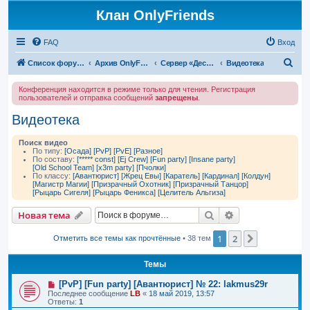
Клан OnlyFriends
FAQ
Вход
П
Список форумов
Архив OnlyFriends
Сервер «Десперион»
Видеотека
о
Конференция находится в режиме только для чтения. Регистрация
и
пользователей и отправка сообщений
запрещены
.
с
Видеотека
к
Поиск видео
По типу:
[Осада]
[PvP]
[PvE]
[Разное]
По составу:
[***** const]
[Ej Crew]
[Fun party]
[Insane party]
[Old School Team]
[x3m party]
[Пчолки]
По классу:
[Авантюрист]
[Жрец Евы]
[Каратель]
[Кардинал]
[Колдун]
[Магистр Магии]
[Призрачный Охотник]
[Призрачный Танцор]
[Рыцарь Сигеля]
[Рыцарь Феникса]
[Целитель Альгиза]
Поиск
Расширенный п
Новая тема
1
2
След.
Отметить все темы как прочтённые
• 38 тем
Темы
[PvP] [Fun party] [Авантюрист] № 22: lakmus29r
Последнее сообщение
LB
«
18 май 2019, 13:57
Ответы:
1