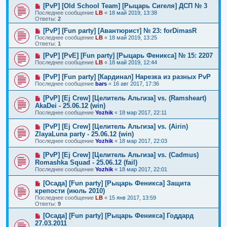
[PvP] [Old School Team] [Рыцарь Сигеля] ДСП № 3
Последнее сообщение
LB
«
18 май 2019, 13:38
Ответы:
2
[PvP] [Fun party] [Авантюрист] № 23: forDimasR
Последнее сообщение
LB
«
18 май 2019, 13:25
Ответы:
1
[PvP] [PvE] [Fun party] [Рыцарь Феникса] № 15: 2207
Последнее сообщение
LB
«
18 май 2019, 12:44
[PvP] [Fun party] [Кардинал] Нарезка из разных PvP
Последнее сообщение
bars
«
16 авг 2017, 17:36
[PvP] [Ej Crew] [Целитель Альгиза] vs. (Ramsheart)
AkaDei - 25.06.12 (win)
Последнее сообщение
Yozhik
«
18 мар 2017, 22:11
[PvP] [Ej Crew] [Целитель Альгиза] vs. (Airin)
ZlayaLuna party - 25.06.12 (win)
Последнее сообщение
Yozhik
«
18 мар 2017, 22:03
[PvP] [Ej Crew] [Целитель Альгиза] vs. (Cadmus)
Romashka Squad - 25.06.12 (fail)
Последнее сообщение
Yozhik
«
18 мар 2017, 22:01
[Осада] [Fun party] [Рыцарь Феникса] Защита
крепости (июль 2010)
Последнее сообщение
LB
«
15 янв 2017, 13:59
Ответы:
9
[Осада] [Fun party] [Рыцарь Феникса] Годдард
27.03.2011