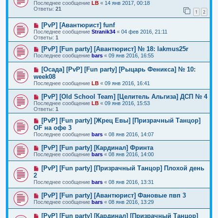
Последнее сообщение
LB
«
14 янв 2017, 00:18
Ответы:
21
1
2
[PvP] [Авантюрист] funf
Последнее сообщение
Stranik34
«
04 фев 2016, 21:11
Ответы:
1
[PvP] [Fun party] [Авантюрист] № 18: lakmus25r
Последнее сообщение
bars
«
09 янв 2016, 16:55
[Осада] [PvP] [Fun party] [Рыцарь Феникса] № 10:
week08
Последнее сообщение
LB
«
09 янв 2016, 16:41
[PvP] [Old School Team] [Целитель Альгиза] ДСП № 4
Последнее сообщение
LB
«
09 янв 2016, 15:53
Ответы:
1
[PvP] [Fun party] [Жрец Евы] [Призрачный Танцор]
OF на офе 3
Последнее сообщение
bars
«
08 янв 2016, 14:07
[PvP] [Fun party] [Кардинал] Фринта
Последнее сообщение
bars
«
08 янв 2016, 14:00
[PvP] [Fun party] [Призрачный Танцор] Плохой день
2
Последнее сообщение
bars
«
08 янв 2016, 13:31
[PvP] [Fun party] [Авантюрист] Фановые пвп 3
Последнее сообщение
bars
«
08 янв 2016, 13:29
[PvP] [Fun party] [Кардинал] [Призрачный Танцор]