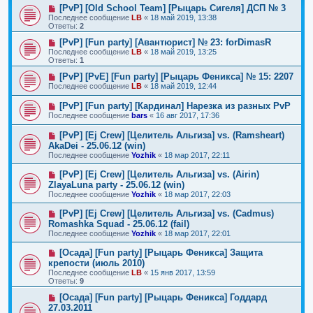
[PvP] [Old School Team] [Рыцарь Сигеля] ДСП № 3
Последнее сообщение
LB
«
18 май 2019, 13:38
Ответы:
2
[PvP] [Fun party] [Авантюрист] № 23: forDimasR
Последнее сообщение
LB
«
18 май 2019, 13:25
Ответы:
1
[PvP] [PvE] [Fun party] [Рыцарь Феникса] № 15: 2207
Последнее сообщение
LB
«
18 май 2019, 12:44
[PvP] [Fun party] [Кардинал] Нарезка из разных PvP
Последнее сообщение
bars
«
16 авг 2017, 17:36
[PvP] [Ej Crew] [Целитель Альгиза] vs. (Ramsheart)
AkaDei - 25.06.12 (win)
Последнее сообщение
Yozhik
«
18 мар 2017, 22:11
[PvP] [Ej Crew] [Целитель Альгиза] vs. (Airin)
ZlayaLuna party - 25.06.12 (win)
Последнее сообщение
Yozhik
«
18 мар 2017, 22:03
[PvP] [Ej Crew] [Целитель Альгиза] vs. (Cadmus)
Romashka Squad - 25.06.12 (fail)
Последнее сообщение
Yozhik
«
18 мар 2017, 22:01
[Осада] [Fun party] [Рыцарь Феникса] Защита
крепости (июль 2010)
Последнее сообщение
LB
«
15 янв 2017, 13:59
Ответы:
9
[Осада] [Fun party] [Рыцарь Феникса] Годдард
27.03.2011