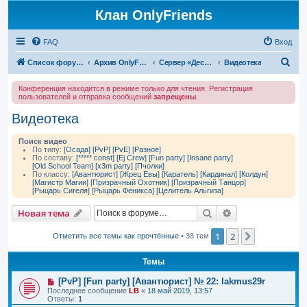
Клан OnlyFriends
FAQ
Вход
П
Список форумов
Архив OnlyFriends
Сервер «Десперион»
Видеотека
о
Конференция находится в режиме только для чтения. Регистрация
и
пользователей и отправка сообщений
запрещены
.
с
Видеотека
к
Поиск видео
По типу:
[Осада]
[PvP]
[PvE]
[Разное]
По составу:
[***** const]
[Ej Crew]
[Fun party]
[Insane party]
[Old School Team]
[x3m party]
[Пчолки]
По классу:
[Авантюрист]
[Жрец Евы]
[Каратель]
[Кардинал]
[Колдун]
[Магистр Магии]
[Призрачный Охотник]
[Призрачный Танцор]
[Рыцарь Сигеля]
[Рыцарь Феникса]
[Целитель Альгиза]
Поиск
Расширенный п
Новая тема
1
2
След.
Отметить все темы как прочтённые
• 38 тем
Темы
[PvP] [Fun party] [Авантюрист] № 22: lakmus29r
Последнее сообщение
LB
«
18 май 2019, 13:57
Ответы:
1