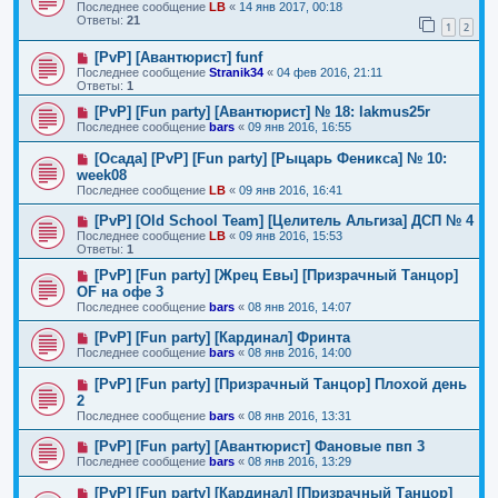
Последнее сообщение
LB
«
14 янв 2017, 00:18
Ответы:
21
1
2
[PvP] [Авантюрист] funf
Последнее сообщение
Stranik34
«
04 фев 2016, 21:11
Ответы:
1
[PvP] [Fun party] [Авантюрист] № 18: lakmus25r
Последнее сообщение
bars
«
09 янв 2016, 16:55
[Осада] [PvP] [Fun party] [Рыцарь Феникса] № 10:
week08
Последнее сообщение
LB
«
09 янв 2016, 16:41
[PvP] [Old School Team] [Целитель Альгиза] ДСП № 4
Последнее сообщение
LB
«
09 янв 2016, 15:53
Ответы:
1
[PvP] [Fun party] [Жрец Евы] [Призрачный Танцор]
OF на офе 3
Последнее сообщение
bars
«
08 янв 2016, 14:07
[PvP] [Fun party] [Кардинал] Фринта
Последнее сообщение
bars
«
08 янв 2016, 14:00
[PvP] [Fun party] [Призрачный Танцор] Плохой день
2
Последнее сообщение
bars
«
08 янв 2016, 13:31
[PvP] [Fun party] [Авантюрист] Фановые пвп 3
Последнее сообщение
bars
«
08 янв 2016, 13:29
[PvP] [Fun party] [Кардинал] [Призрачный Танцор]