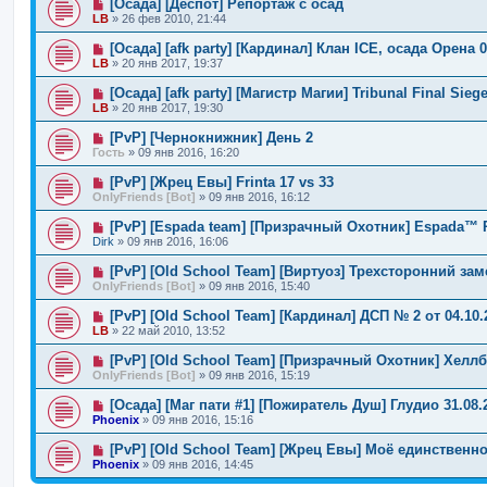
[Осада] [Деспот] Репортаж с осад
LB
»
26 фев 2010, 21:44
[Осада] [afk party] [Кардинал] Клан ICE, осада Орена 0
LB
»
20 янв 2017, 19:37
[Осада] [afk party] [Магистр Магии] Tribunal Final Sieg
LB
»
20 янв 2017, 19:30
[PvP] [Чернокнижник] День 2
Гость
»
09 янв 2016, 16:20
[PvP] [Жрец Евы] Frinta 17 vs 33
OnlyFriends [Bot]
»
09 янв 2016, 16:12
[PvP] [Espada team] [Призрачный Охотник] Espada™ 
Dirk
»
09 янв 2016, 16:06
[PvP] [Old School Team] [Виртуоз] Трехсторонний зам
OnlyFriends [Bot]
»
09 янв 2016, 15:40
[PvP] [Old School Team] [Кардинал] ДСП № 2 от 04.10.
LB
»
22 май 2010, 13:52
[PvP] [Old School Team] [Призрачный Охотник] Хелл
OnlyFriends [Bot]
»
09 янв 2016, 15:19
[Осада] [Маг пати #1] [Пожиратель Душ] Глудио 31.08.
Phoenix
»
09 янв 2016, 15:16
[PvP] [Old School Team] [Жрец Евы] Моё единственно
Phoenix
»
09 янв 2016, 14:45