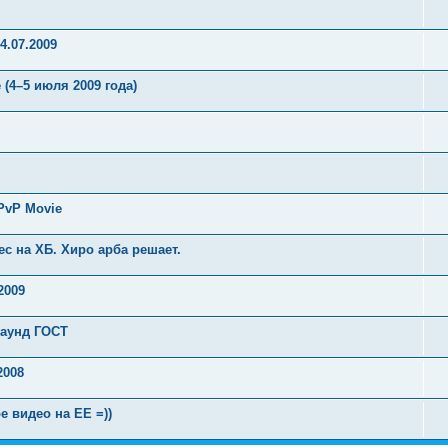
4.07.2009
e (4–5 июля 2009 года)
PvP Movie
ес на ХБ. Хиро арба решает.
2009
баунд ГОСТ
2008
е видео на ЕЕ =))