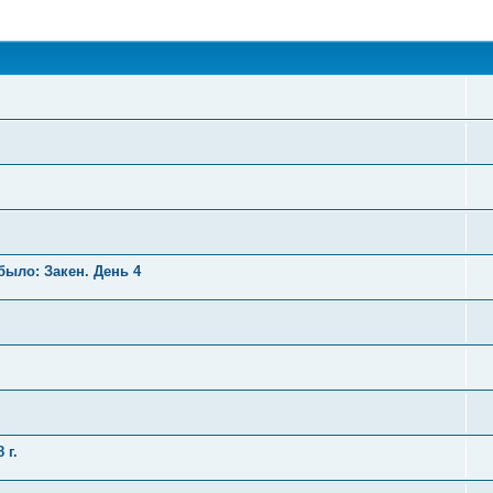
поиск
было: Закен. День 4
 г.