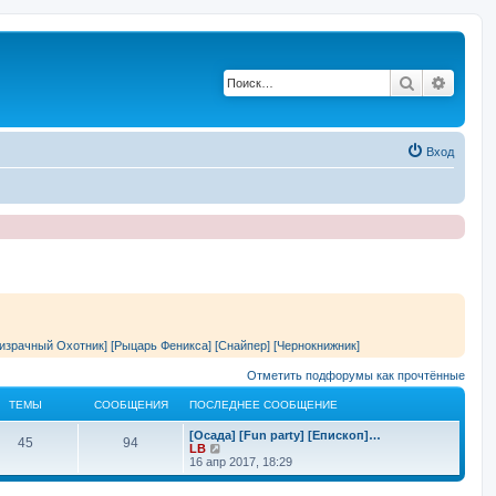
Поиск
Расши
Вход
израчный Охотник]
[Рыцарь Феникса]
[Снайпер]
[Чернокнижник]
Отметить подфорумы как прочтённые
ТЕМЫ
СООБЩЕНИЯ
ПОСЛЕДНЕЕ СООБЩЕНИЕ
П
[Осада] [Fun party] [Епископ]…
Т
С
45
94
о
П
LB
с
е
16 апр 2017, 18:29
е
о
л
р
е
е