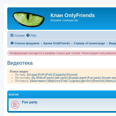
Клан OnlyFriends
Игровое сообщество
Ссылки
FAQ
Список форумов
Архив OnlyFriends
Сервер «Сталинград»
Виде
Конференция находится в режиме только для чтения. Регистрация пользовате
Видеотека
Поиск видео
По типу:
[Осада]
[PvP]
[PvE]
[Свадьба]
[Разное]
По составу:
[6yJI04kuH party]
[afk party]
[Espada team]
[Fun party]
[Insane par
По классу:
[Авантюрист]
[Виртуоз]
[Глас Судьбы]
[Деспот]
[Епископ]
[Жрец Е
ФОРУМ
Fun party