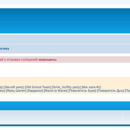
отека
лей и отправка сообщений
запрещены
.
ty]
[NeveR party]
[Old School Team]
[ЛоVи_VоЛNу party]
[Маг пати #1]
вы]
[Жрец Шилен]
[Кардинал]
[Магистр Магии]
[Повелитель Бури]
[Пожиратель Душ]
[Пр