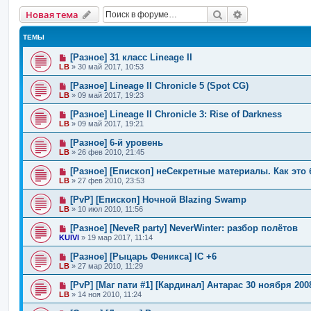
Поиск
Расширенный 
Новая тема
ТЕМЫ
[Разное] 31 класс Lineage II
LB
»
30 май 2017, 10:53
[Разное] Lineage II Chronicle 5 (Spot CG)
LB
»
09 май 2017, 19:23
[Разное] Lineage II Chronicle 3: Rise of Darkness
LB
»
09 май 2017, 19:21
[Разное] 6-й уровень
LB
»
26 фев 2010, 21:45
[Разное] [Епископ] неСекретные материалы. Как это 
LB
»
27 фев 2010, 23:53
[PvP] [Епископ] Ночной Blazing Swamp
LB
»
10 июл 2010, 11:56
[Разное] [NeveR party] NeverWinter: разбор полётов
KUlVl
»
19 мар 2017, 11:14
[Разное] [Рыцарь Феникса] IC +6
LB
»
27 мар 2010, 11:29
[PvP] [Маг пати #1] [Кардинал] Антарас 30 ноября 2008
LB
»
14 ноя 2010, 11:24