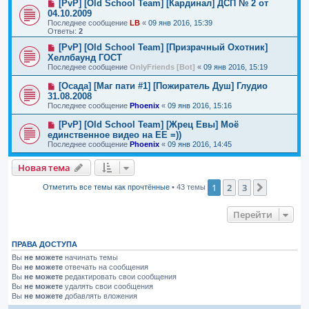
[PvP] [Old School Team] [Кардинал] ДСП № 2 от
04.10.2009
Последнее сообщение
LB
«
09 янв 2016, 15:39
Ответы:
2
[PvP] [Old School Team] [Призрачный Охотник]
Хеллбаунд ГОСТ
Последнее сообщение
OnlyFriends [Bot]
«
09 янв 2016, 15:19
[Осада] [Маг пати #1] [Пожиратель Душ] Глудио
31.08.2008
Последнее сообщение
Phoenix
«
09 янв 2016, 15:16
[PvP] [Old School Team] [Жрец Евы] Моё
единственное видео на ЕЕ =))
Последнее сообщение
Phoenix
«
09 янв 2016, 14:45
Новая тема
1
2
3
След.
Отметить все темы как прочтённые
• 43 темы
Перейти
ПРАВА ДОСТУПА
Вы
не можете
начинать темы
Вы
не можете
отвечать на сообщения
Вы
не можете
редактировать свои сообщения
Вы
не можете
удалять свои сообщения
Вы
не можете
добавлять вложения