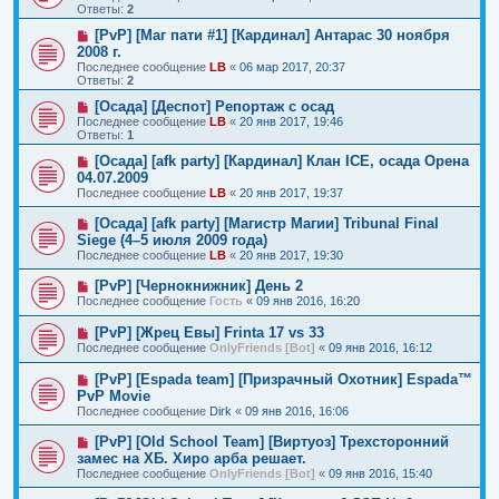
Ответы:
2
[PvP] [Маг пати #1] [Кардинал] Антарас 30 ноября
2008 г.
Последнее сообщение
LB
«
06 мар 2017, 20:37
Ответы:
2
[Осада] [Деспот] Репортаж с осад
Последнее сообщение
LB
«
20 янв 2017, 19:46
Ответы:
1
[Осада] [afk party] [Кардинал] Клан ICE, осада Орена
04.07.2009
Последнее сообщение
LB
«
20 янв 2017, 19:37
[Осада] [afk party] [Магистр Магии] Tribunal Final
Siege (4–5 июля 2009 года)
Последнее сообщение
LB
«
20 янв 2017, 19:30
[PvP] [Чернокнижник] День 2
Последнее сообщение
Гость
«
09 янв 2016, 16:20
[PvP] [Жрец Евы] Frinta 17 vs 33
Последнее сообщение
OnlyFriends [Bot]
«
09 янв 2016, 16:12
[PvP] [Espada team] [Призрачный Охотник] Espada™
PvP Movie
Последнее сообщение
Dirk
«
09 янв 2016, 16:06
[PvP] [Old School Team] [Виртуоз] Трехсторонний
замес на ХБ. Хиро арба решает.
Последнее сообщение
OnlyFriends [Bot]
«
09 янв 2016, 15:40