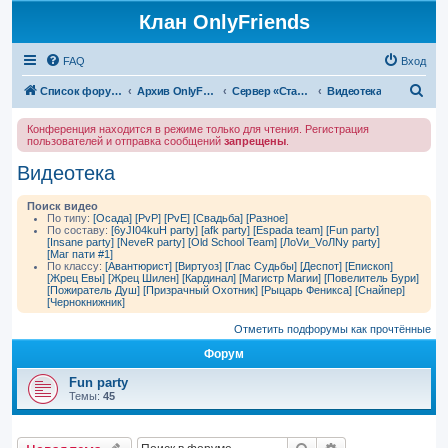
Клан OnlyFriends
FAQ
Вход
П
Список форумов
Архив OnlyFriends
Сервер «Сталинград»
Видеотека
о
Конференция находится в режиме только для чтения. Регистрация
и
пользователей и отправка сообщений
запрещены
.
с
Видеотека
к
Поиск видео
По типу:
[Осада]
[PvP]
[PvE]
[Свадьба]
[Разное]
По составу:
[6yJI04kuH party]
[afk party]
[Espada team]
[Fun party]
[Insane party]
[NeveR party]
[Old School Team]
[ЛоVи_VоЛNу party]
[Маг пати #1]
По классу:
[Авантюрист]
[Виртуоз]
[Глас Судьбы]
[Деспот]
[Епископ]
[Жрец Евы]
[Жрец Шилен]
[Кардинал]
[Магистр Магии]
[Повелитель Бури]
[Пожиратель Душ]
[Призрачный Охотник]
[Рыцарь Феникса]
[Снайпер]
[Чернокнижник]
Отметить подфорумы как прочтённые
Форум
Fun party
Темы:
45