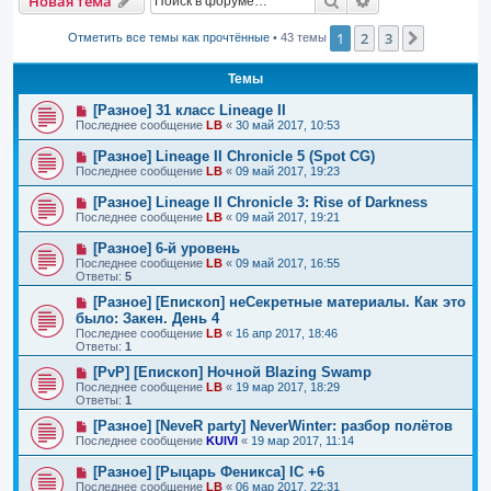
Поиск
Расширенный п
Новая тема
1
2
3
След.
Отметить все темы как прочтённые
• 43 темы
Темы
[Разное] 31 класс Lineage II
Последнее сообщение
LB
«
30 май 2017, 10:53
[Разное] Lineage II Chronicle 5 (Spot CG)
Последнее сообщение
LB
«
09 май 2017, 19:23
[Разное] Lineage II Chronicle 3: Rise of Darkness
Последнее сообщение
LB
«
09 май 2017, 19:21
[Разное] 6-й уровень
Последнее сообщение
LB
«
09 май 2017, 16:55
Ответы:
5
[Разное] [Епископ] неСекретные материалы. Как это
было: Закен. День 4
Последнее сообщение
LB
«
16 апр 2017, 18:46
Ответы:
1
[PvP] [Епископ] Ночной Blazing Swamp
Последнее сообщение
LB
«
19 мар 2017, 18:29
Ответы:
1
[Разное] [NeveR party] NeverWinter: разбор полётов
Последнее сообщение
KUlVl
«
19 мар 2017, 11:14
[Разное] [Рыцарь Феникса] IC +6
Последнее сообщение
LB
«
06 мар 2017, 22:31