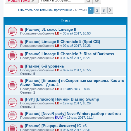
Поиск
Расширенный п
Новая тема
1
2
3
След.
Отметить все темы как прочтённые
• 43 темы
Темы
[Разное] 31 класс Lineage II
Последнее сообщение
LB
«
30 май 2017, 10:53
[Разное] Lineage II Chronicle 5 (Spot CG)
Последнее сообщение
LB
«
09 май 2017, 19:23
[Разное] Lineage II Chronicle 3: Rise of Darkness
Последнее сообщение
LB
«
09 май 2017, 19:21
[Разное] 6-й уровень
Последнее сообщение
LB
«
09 май 2017, 16:55
Ответы:
5
[Разное] [Епископ] неСекретные материалы. Как это
было: Закен. День 4
Последнее сообщение
LB
«
16 апр 2017, 18:46
Ответы:
1
[PvP] [Епископ] Ночной Blazing Swamp
Последнее сообщение
LB
«
19 мар 2017, 18:29
Ответы:
1
[Разное] [NeveR party] NeverWinter: разбор полётов
Последнее сообщение
KUlVl
«
19 мар 2017, 11:14
[Разное] [Рыцарь Феникса] IC +6
Последнее сообщение
LB
«
06 мар 2017, 22:31