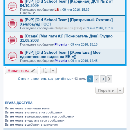
[PvP] [Old School Team] [Кардинал] ДСП № 2 от
04.10.2009
Последнее сообщение
LB
«
09 янв 2016, 15:39
Ответы:
2
[PvP] [Old School Team] [Призрачный Охотник]
Хеллбаунд ГОСТ
Последнее сообщение
OnlyFriends [Bot]
«
09 янв 2016, 15:19
[Осада] [Маг пати #1] [Пожиратель Душ] Глудио
31.08.2008
Последнее сообщение
Phoenix
«
09 янв 2016, 15:16
[PvP] [Old School Team] [Жрец Евы] Моё
единственное видео на ЕЕ =))
Последнее сообщение
Phoenix
«
09 янв 2016, 14:45
Новая тема
1
2
3
След.
Отметить все темы как прочтённые
• 43 темы
Перейти
ПРАВА ДОСТУПА
Вы
не можете
начинать темы
Вы
не можете
отвечать на сообщения
Вы
не можете
редактировать свои сообщения
Вы
не можете
удалять свои сообщения
Вы
не можете
добавлять вложения