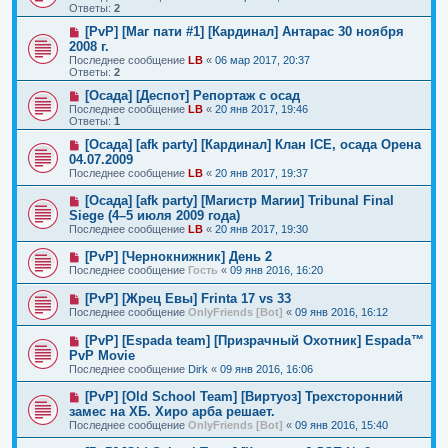
Ответы:
2
[PvP] [Маг пати #1] [Кардинал] Антарас 30 ноября
2008 г.
Последнее сообщение
LB
«
06 мар 2017, 20:37
Ответы:
2
[Осада] [Деспот] Репортаж с осад
Последнее сообщение
LB
«
20 янв 2017, 19:46
Ответы:
1
[Осада] [afk party] [Кардинал] Клан ICE, осада Орена
04.07.2009
Последнее сообщение
LB
«
20 янв 2017, 19:37
[Осада] [afk party] [Магистр Магии] Tribunal Final
Siege (4–5 июля 2009 года)
Последнее сообщение
LB
«
20 янв 2017, 19:30
[PvP] [Чернокнижник] День 2
Последнее сообщение
Гость
«
09 янв 2016, 16:20
[PvP] [Жрец Евы] Frinta 17 vs 33
Последнее сообщение
OnlyFriends [Bot]
«
09 янв 2016, 16:12
[PvP] [Espada team] [Призрачный Охотник] Espada™
PvP Movie
Последнее сообщение
Dirk
«
09 янв 2016, 16:06
[PvP] [Old School Team] [Виртуоз] Трехсторонний
замес на ХБ. Хиро арба решает.
Последнее сообщение
OnlyFriends [Bot]
«
09 янв 2016, 15:40