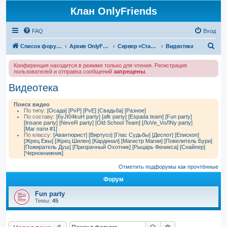
Клан OnlyFriends
FAQ
Вход
П
Список форумов
Архив OnlyFriends
Сервер «Сталинград»
Видеотека
о
Конференция находится в режиме только для чтения. Регистрация
и
пользователей и отправка сообщений
запрещены
.
с
Видеотека
к
Поиск видео
По типу:
[Осада]
[PvP]
[PvE]
[Свадьба]
[Разное]
По составу:
[6yJI04kuH party]
[afk party]
[Espada team]
[Fun party]
[Insane party]
[NeveR party]
[Old School Team]
[ЛоVи_VоЛNу party]
[Маг пати #1]
По классу:
[Авантюрист]
[Виртуоз]
[Глас Судьбы]
[Деспот]
[Епископ]
[Жрец Евы]
[Жрец Шилен]
[Кардинал]
[Магистр Магии]
[Повелитель Бури]
[Пожиратель Душ]
[Призрачный Охотник]
[Рыцарь Феникса]
[Снайпер]
[Чернокнижник]
Отметить подфорумы как прочтённые
Форум
Fun party
Темы:
45